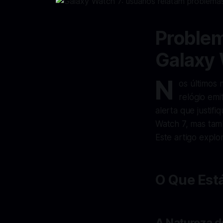
Problem
Galaxy 
N
os últimos
relógio emi
alerta que justif
Watch 7, mas tamb
Este artigo explo
O Que Est
A Natureza 