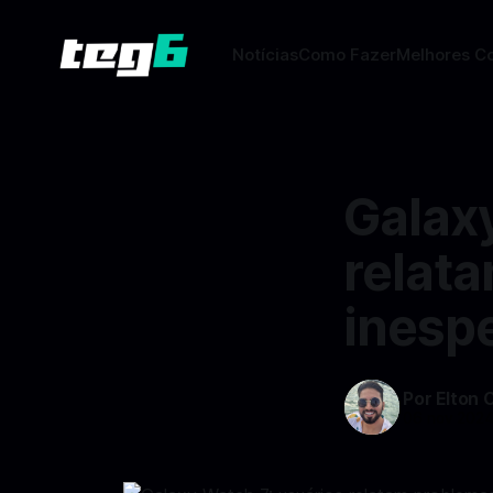
Notícias
Como Fazer
Melhores C
Galax
relat
inesp
Por Elton 
06 nov 202