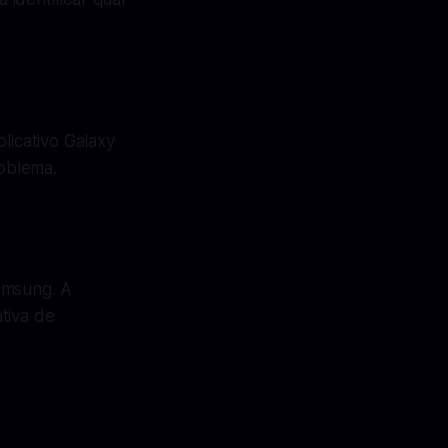
licativo Galaxy
oblema.
amsung. A
tiva de