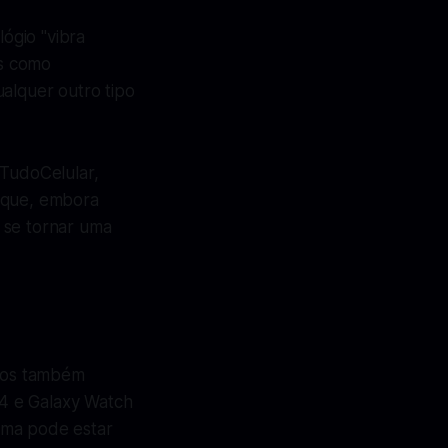
ógio "vibra
as como
ualquer outro tipo
 TudoCelular,
é que, embora
 se tornar uma
rios também
4 e Galaxy Watch
ema pode estar