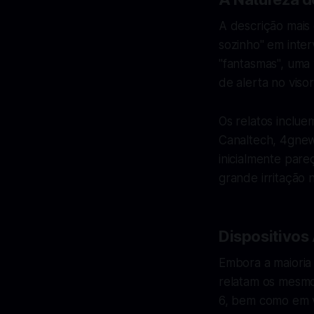
A descrição mais
sozinho" em inter
"fantasmas", uma 
de alerta no visor
Os relatos inclue
Canaltech, 4gnew
inicialmente par
grande irritação n
Dispositivos
Embora a maioria 
relatam os mesmo
6, bem como em v