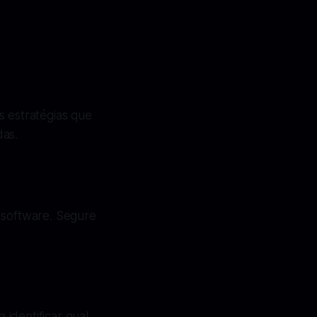
s estratégias que
das.
 software. Segure
identificar qual