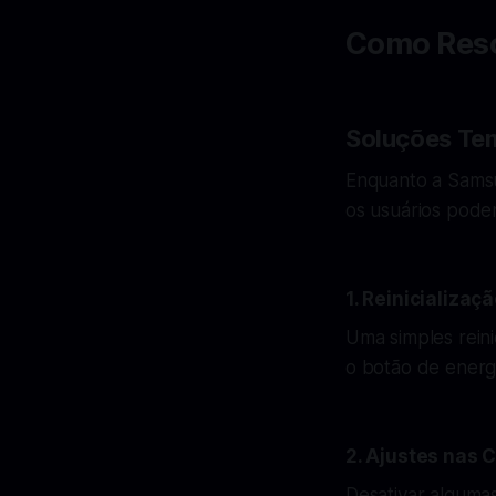
Como Reso
Soluções Te
Enquanto a Samsun
os usuários pode
1. Reinicializaç
Uma simples reini
o botão de energia
2. Ajustes nas 
Desativar algumas