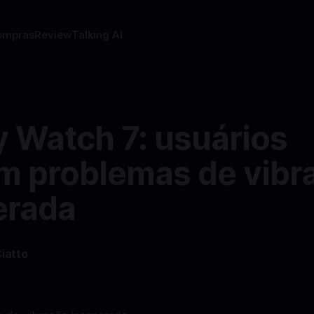
ompras
Review
Talking AI
y Watch 7: usuários
am problemas de vibr
erada
Ciatto
4
—
3 min read min de leitura