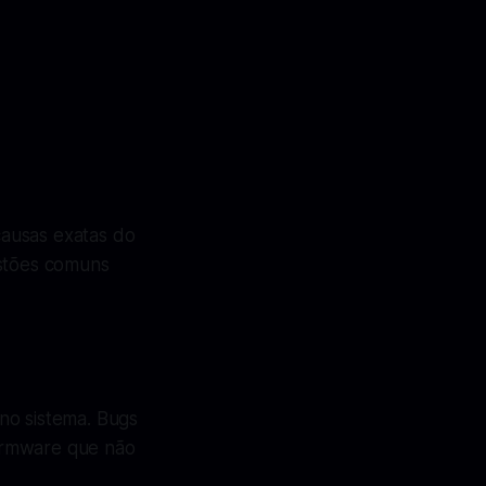
causas exatas do
stões comuns
no sistema. Bugs
irmware que não