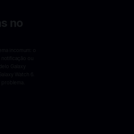
as no
lema incomum: o
 notificação ou
delo Galaxy
Galaxy Watch 6.
e problema.