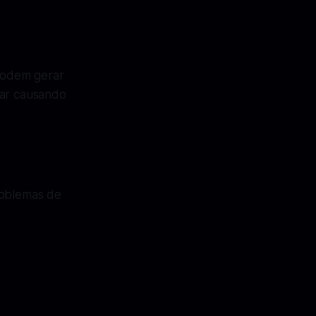
 podem gerar
tar causando
oblemas de