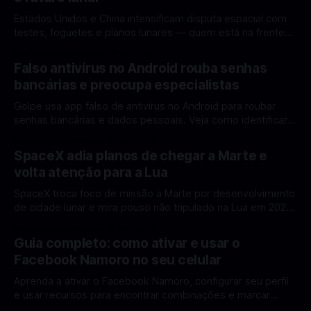
Estados Unidos e China intensificam disputa espacial com
testes, foguetes e planos lunares — quem está na frente
rumo à Lua antes de 2030? A corrida espacial voltou a
Por Mateus Barreto
12 fev 2026
ganhar destaque global com Estados Unidos e China
Falso antivírus no Android rouba senhas
disputando protagonismo na exploração lunar, em um
bancárias e preocupa especialistas
cenário que une avanços tecnológicos, testes de
Golpe usa app falso de antivírus no Android para roubar
senhas bancárias e dados pessoais. Veja como identificar e
se proteger. Um novo golpe envolvendo aplicativos falsos
Por Mateus Barreto
11 fev 2026
de antivírus no Android está chamando atenção de
SpaceX adia planos de chegar a Marte e
especialistas em cibersegurança. Em vez de proteger o
volta atenção para a Lua
celular, o app fraudulento atua como um
SpaceX troca foco de missão a Marte por desenvolvimento
de cidade lunar e mira pouso não tripulado na Lua em 2027,
diz Elon Musk. A SpaceX, a empresa aeroespacial fundada
Por Mateus Barreto
11 fev 2026
por Elon Musk, anunciou uma mudança significativa na sua
Guia completo: como ativar e usar o
estratégia de exploração espacial: os planos para uma
Facebook Namoro no seu celular
missão humana ou
Aprenda a ativar o Facebook Namoro, configurar seu perfil
e usar recursos para encontrar combinações e marcar
encontros reais no app. O Facebook Namoro (Facebook