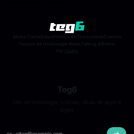
Por Mateus Barreto
09 fev 2026
Dating) é uma ferramenta gratuita dentro do app do
Facebook que permite conhecer pessoas novas, fazer
combinações e, com sorte, marcar encontros reais — tudo
sem
Minha Conta
Sobre
Politica de Privacidade
Contato
Termos de Uso
Google News
Talking AI
Entrar
Por
Ciatto
Teg6
Site de tecnologia, notícias, dicas de apps e
jogos