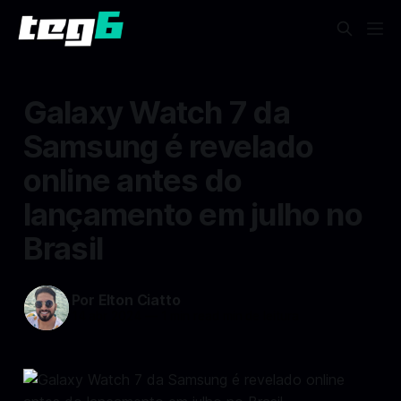
Galaxy Watch 7 da
Samsung é revelado
online antes do
lançamento em julho no
Brasil
Por Elton Ciatto
14 abr 2024
—
1 min read min de leitura