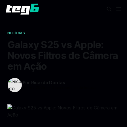
NOTÍCIAS
Galaxy S25 vs Apple:
Novos Filtros de Câmera
em Ação
Por Ricardo Dantas
09 fev 2025
—
4 min read min de leitura