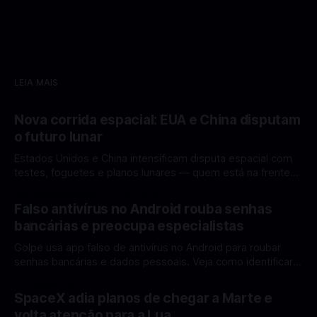
LEIA MAIS
Nova corrida espacial: EUA e China disputam
o futuro lunar
Estados Unidos e China intensificam disputa espacial com
testes, foguetes e planos lunares — quem está na frente
rumo à Lua antes de 2030? A corrida espacial voltou a
Por Mateus Barreto
12 fev 2026
ganhar destaque global com Estados Unidos e China
Falso antivírus no Android rouba senhas
disputando protagonismo na exploração lunar, em um
bancárias e preocupa especialistas
cenário que une avanços tecnológicos, testes de
Golpe usa app falso de antivírus no Android para roubar
senhas bancárias e dados pessoais. Veja como identificar e
se proteger. Um novo golpe envolvendo aplicativos falsos
Por Mateus Barreto
11 fev 2026
de antivírus no Android está chamando atenção de
SpaceX adia planos de chegar a Marte e
especialistas em cibersegurança. Em vez de proteger o
volta atenção para a Lua