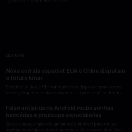
LEIA MAIS
Nova corrida espacial: EUA e China disputam
o futuro lunar
Estados Unidos e China intensificam disputa espacial com
testes, foguetes e planos lunares — quem está na frente
rumo à Lua antes de 2030? A corrida espacial voltou a
Por Mateus Barreto
12 fev 2026
ganhar destaque global com Estados Unidos e China
Falso antivírus no Android rouba senhas
disputando protagonismo na exploração lunar, em um
bancárias e preocupa especialistas
cenário que une avanços tecnológicos, testes de
Golpe usa app falso de antivírus no Android para roubar
senhas bancárias e dados pessoais. Veja como identificar e