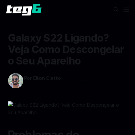
Galaxy S22 Ligando?
Veja Como Descongelar
o Seu Aparelho
Por Elton Ciatto
31 dez 2024
—
3 min read min de leitura
Problemas de