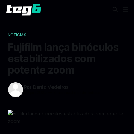
NOTÍCIAS
Fujifilm lança binóculos
estabilizados com
potente zoom
Por Deniz Medeiros
20 jan 2025
—
2 min read min de leitura