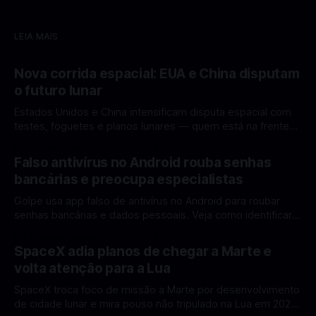
LEIA MAIS
Nova corrida espacial: EUA e China disputam
o futuro lunar
Estados Unidos e China intensificam disputa espacial com
testes, foguetes e planos lunares — quem está na frente
rumo à Lua antes de 2030? A corrida espacial voltou a
Por Mateus Barreto
12 fev 2026
ganhar destaque global com Estados Unidos e China
Falso antivírus no Android rouba senhas
disputando protagonismo na exploração lunar, em um
bancárias e preocupa especialistas
cenário que une avanços tecnológicos, testes de
Golpe usa app falso de antivírus no Android para roubar
senhas bancárias e dados pessoais. Veja como identificar e
se proteger. Um novo golpe envolvendo aplicativos falsos
Por Mateus Barreto
11 fev 2026
de antivírus no Android está chamando atenção de
SpaceX adia planos de chegar a Marte e
especialistas em cibersegurança. Em vez de proteger o
volta atenção para a Lua
celular, o app fraudulento atua como um
SpaceX troca foco de missão a Marte por desenvolvimento
de cidade lunar e mira pouso não tripulado na Lua em 2027,