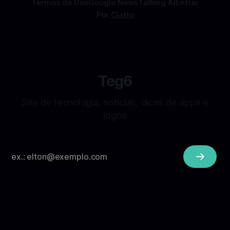
Termos de Uso
Google News
Talking AI
Entrar
Por
Ciatto
Teg6
Site de tecnologia, notícias, dicas de apps e
jogos