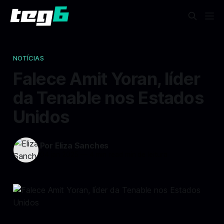
NOTÍCIAS
Falece Amit Yoran, líder
da Tenable nos Estados
Unidos
Por Eliza Sanches
04 jan 2025
—
4 min read min de leitura