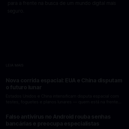
para a frente na busca de um mundo digital mais
seguro.
LEIA MAIS
Nova corrida espacial: EUA e China disputam
o futuro lunar
Estados Unidos e China intensificam disputa espacial com
testes, foguetes e planos lunares — quem está na frente
rumo à Lua antes de 2030? A corrida espacial voltou a
Por Mateus Barreto
12 fev 2026
ganhar destaque global com Estados Unidos e China
Falso antivírus no Android rouba senhas
disputando protagonismo na exploração lunar, em um
bancárias e preocupa especialistas
cenário que une avanços tecnológicos, testes de