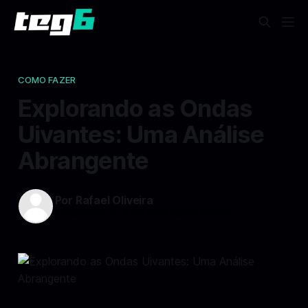
COMO FAZER
Explorando as Ondas
Uivantes: Uma Análise
Abrangente
Por Rafael Oliveira
14 jan 2025
—
4 min read min de leitura