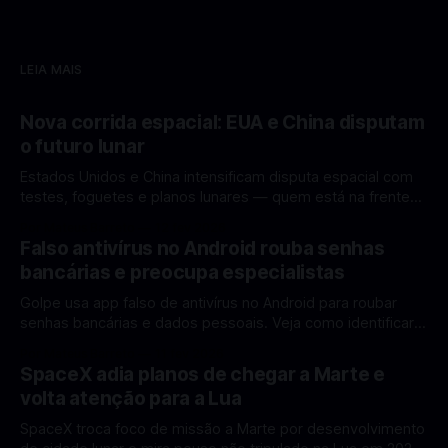
LEIA MAIS
Nova corrida espacial: EUA e China disputam
o futuro lunar
Estados Unidos e China intensificam disputa espacial com
testes, foguetes e planos lunares — quem está na frente
rumo à Lua antes de 2030? A corrida espacial voltou a
Por Mateus Barreto
12 fev 2026
ganhar destaque global com Estados Unidos e China
Falso antivírus no Android rouba senhas
disputando protagonismo na exploração lunar, em um
bancárias e preocupa especialistas
cenário que une avanços tecnológicos, testes de
Golpe usa app falso de antivírus no Android para roubar
senhas bancárias e dados pessoais. Veja como identificar e
se proteger. Um novo golpe envolvendo aplicativos falsos
Por Mateus Barreto
11 fev 2026
de antivírus no Android está chamando atenção de
SpaceX adia planos de chegar a Marte e
especialistas em cibersegurança. Em vez de proteger o
volta atenção para a Lua
celular, o app fraudulento atua como um
SpaceX troca foco de missão a Marte por desenvolvimento