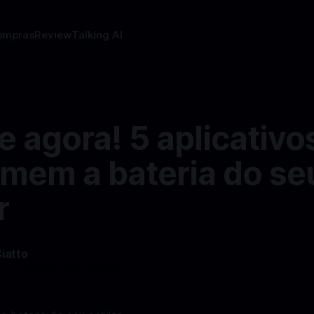
ompras
Review
Talking AI
e agora! 5 aplicativo
mem a bateria do se
r
Ciatto
—
3 min read min de leitura