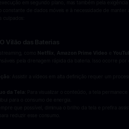
execução em segundo plano, mas também pela exigência
ção constante de dados móveis e à necessidade de manter a 
is culpados:
 O Vilão das Baterias
e streaming, como
Netflix
,
Amazon Prime Video
e
YouTu
sáveis pela drenagem rápida da bateria. Isso ocorre por d
ução
: Assistir a vídeos em alta definição requer um proce
uo da Tela
: Para visualizar o conteúdo, a tela permanece 
tribui para o consumo de energia.
empre que possível, diminua o brilho da tela e prefira assi
 para reduzir esse consumo.