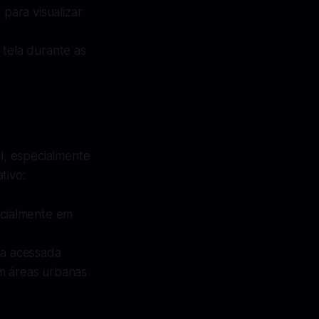
 para visualizar
 tela durante as
l, especialmente
tivo:
ecialmente em
eja acessada
em áreas urbanas