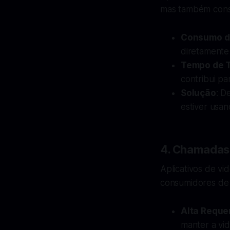
mas também conso
Consumo d
diretamente 
Tempo de 
contribui pa
Solução
: D
estiver usan
4. Chamadas
Aplicativos de 
consumidores de 
Alta Reque
manter a vi