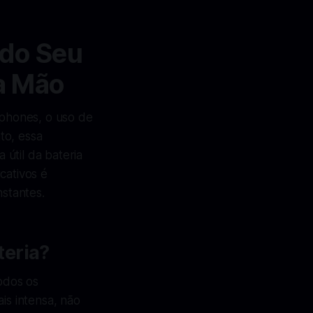
 do Seu
a Mão
tphones, o uso de
to, essa
útil da bateria
cativos é
nstantes.
teria?
odos os
is intensa, não