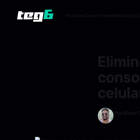
Notícias
Como Fazer
Melhores C
Elimin
conso
celula
Por Elton 
10 ago 2024