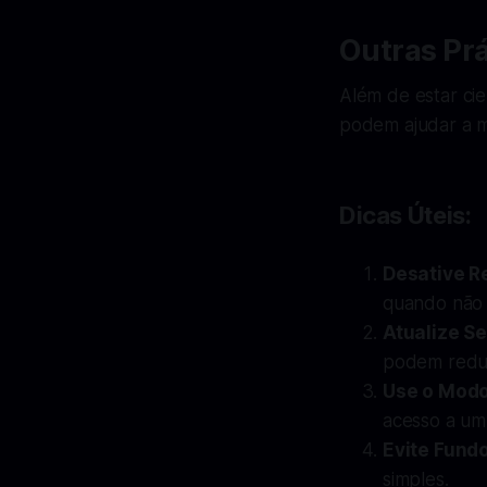
Outras Prá
Além de estar cie
podem ajudar a ma
Dicas Úteis:
Desative R
quando não 
Atualize Se
podem reduz
Use o Modo
acesso a um
Evite Fund
simples.