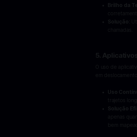
Brilho da T
corretament
Solução
: U
chamadas.
5. Aplicativ
O uso de aplicat
em deslocamentos.
Uso Contín
trajetos long
Solução Ef
apenas quan
bem mapead