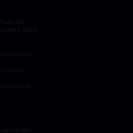
Títulos que
esgotam a bateria
 intenso tanto
à internet,
e uma fonte de
nas entretêm,