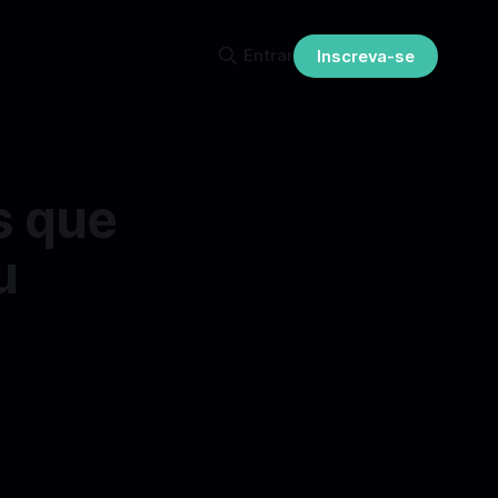
Entrar
Inscreva-se
s que
u