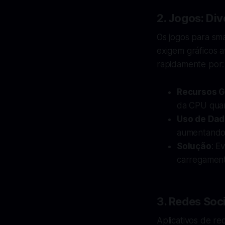
2. Jogos: Di
Os jogos para sm
exigem gráficos
rapidamente por:
Recursos G
da CPU qua
Uso de Da
aumentando 
Solução
: E
carregament
3. Redes Soc
Aplicativos de re