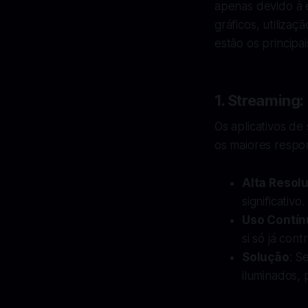
apenas devido à 
gráficos, utiliza
estão os principa
1. Streaming:
Os aplicativos d
os maiores respon
Alta Resol
significativo.
Uso Contín
si só já con
Solução
: S
iluminados,