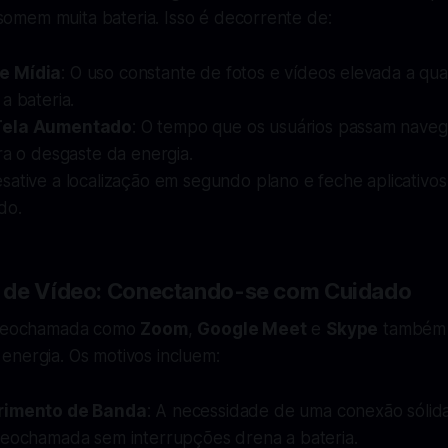
mem muita bateria. Isso é decorrente de:
e Mídia
: O uso constante de fotos e vídeos elevada a qua
a bateria.
Tela Aumentado
: O tempo que os usuários passam nave
ra o desgaste da energia.
esative a localização em segundo plano e feche aplicativ
do.
 de Vídeo: Conectando-se com Cuidado
videochamada como
Zoom
,
Google Meet
e
Skype
também 
energia. Os motivos incluem:
rimento de Banda
: A necessidade de uma conexão sólida
deochamada sem interrupções drena a bateria.