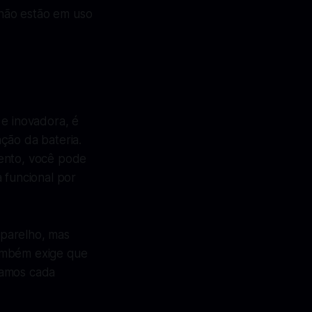
 não estão em uso
 e inovadora, é
ção da bateria.
mento, você pode
 funcional por
aparelho, mas
também exige que
zamos cada