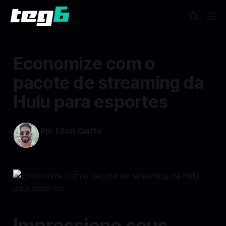
Economize com o
pacote de streaming da
Hulu para esportes
Por Elton Ciatto
24 out 2024
—
4 min read min de leitura
Impressione seus