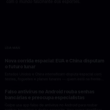
com o mundo fascinante dos esportes.
LEIA MAIS
Nova corrida espacial: EUA e China disputam
o futuro lunar
Estados Unidos e China intensificam disputa espacial com
testes, foguetes e planos lunares — quem está na frente
rumo à Lua antes de 2030? A corrida espacial voltou a
Por Mateus Barreto
12 fev 2026
ganhar destaque global com Estados Unidos e China
Falso antivírus no Android rouba senhas
disputando protagonismo na exploração lunar, em um
bancárias e preocupa especialistas
cenário que une avanços tecnológicos, testes de
Golpe usa app falso de antivírus no Android para roubar
senhas bancárias e dados pessoais. Veja como identificar e