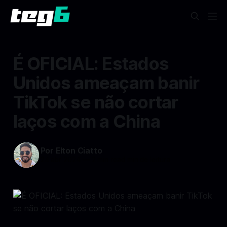
É OFICIAL: Estados
Unidos ameaçam banir
TikTok se não cortar
laços com a China
Por Elton Ciatto
24 abr 2024
—
2 min read min de leitura