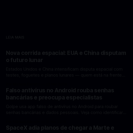
LEIA MAIS
Nova corrida espacial: EUA e China disputam
o futuro lunar
Estados Unidos e China intensificam disputa espacial com
testes, foguetes e planos lunares — quem está na frente
rumo à Lua antes de 2030? A corrida espacial voltou a
Por Mateus Barreto
12 fev 2026
ganhar destaque global com Estados Unidos e China
Falso antivírus no Android rouba senhas
disputando protagonismo na exploração lunar, em um
bancárias e preocupa especialistas
cenário que une avanços tecnológicos, testes de
Golpe usa app falso de antivírus no Android para roubar
senhas bancárias e dados pessoais. Veja como identificar e
se proteger. Um novo golpe envolvendo aplicativos falsos
Por Mateus Barreto
11 fev 2026
de antivírus no Android está chamando atenção de
SpaceX adia planos de chegar a Marte e
especialistas em cibersegurança. Em vez de proteger o