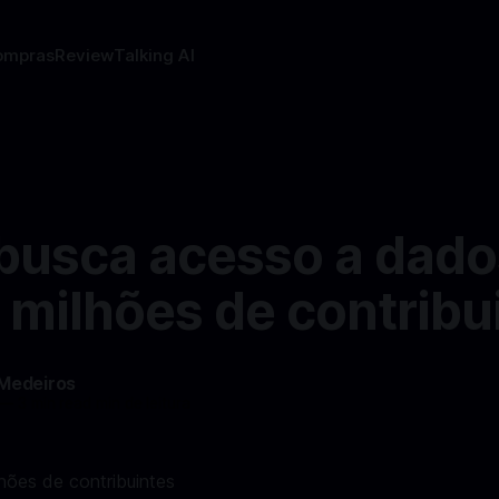
ompras
Review
Talking AI
busca acesso a dado
 milhões de contribu
 Medeiros
—
3 min read min de leitura