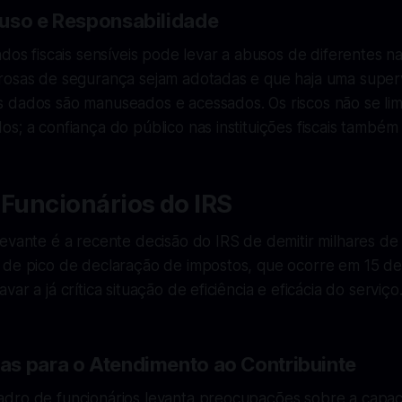
uso e Responsabilidade
ados fiscais sensíveis pode levar a abusos de diferentes na
rosas de segurança sejam adotadas e que haja uma supe
 dados são manuseados e acessados. Os riscos não se lim
s; a confiança do público nas instituições fiscais também
 Funcionários do IRS
evante é a recente decisão do IRS de demitir milhares de 
 de pico de declaração de impostos, que ocorre em 15 de 
ar a já crítica situação de eficiência e eficácia do serviço
s para o Atendimento ao Contribuinte
dro de funcionários levanta preocupações sobre a capa