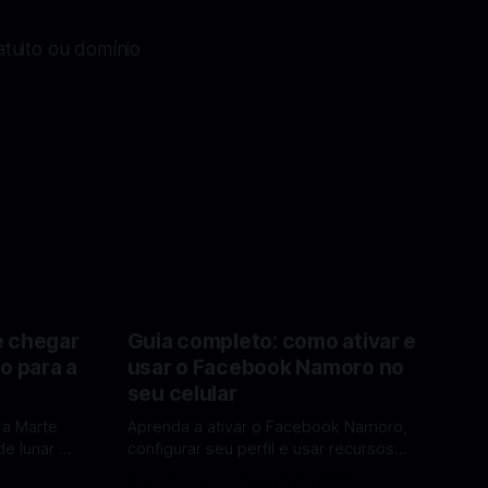
tuito ou domínio
e chegar
Guia completo: como ativar e
o para a
usar o Facebook Namoro no
seu celular
 a Marte
Aprenda a ativar o Facebook Namoro,
e lunar e
configurar seu perfil e usar recursos
Lua em
para encontrar combinações e marcar
6
Por Mateus Barreto
09 fev 2026