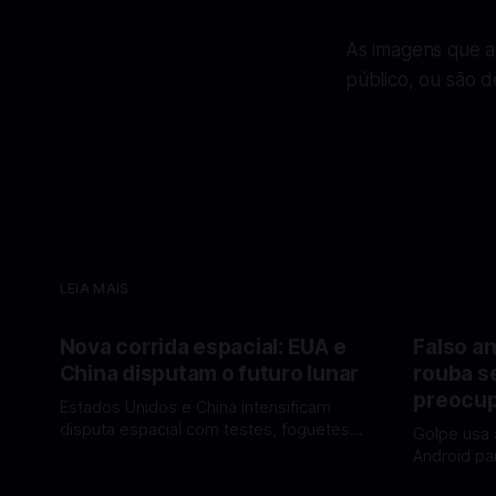
As imagens que a
público, ou são d
LEIA MAIS
Nova corrida espacial: EUA e
Falso an
China disputam o futuro lunar
rouba s
preocup
Estados Unidos e China intensificam
disputa espacial com testes, foguetes e
Golpe usa 
planos lunares — quem está na frente
Android pa
Por Mateus Barreto
12 fev 2026
rumo à Lua antes de 2030? A corrida
dados pess
Por Mateus 