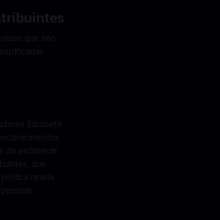
tribuintes
riscos que não
mplificadas
adores Elizabeth
esclarecimentos
a de esclarecer
buintes, que
política revela
pessoais.