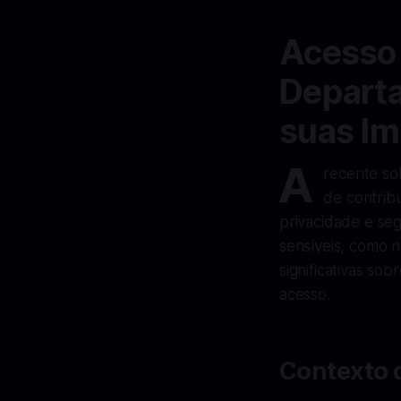
Acesso 
Departa
suas Im
A
recente so
de contrib
privacidade e se
sensíveis, como n
significativas so
acesso.
Contexto d