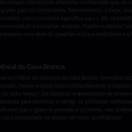
ados incluem informações altamente confidenciais que, se
 graves para os contribuintes. Recentemente, a Doge, ass
e pedido, criou uma conta específica para o IRS na plataf
obre encontrar e consertar resíduos, fraudes e abusos" de
esencadeou uma série de questões sobre a efetividade e a
ficial da Casa Branca
vice-secretário de imprensa da Casa Branca, comentou sob
esíduos, fraude e abuso foram profundamente arraigados
 há muito tempo". Ele destacou a necessidade de acesso d
mental para identificar e corrigir os problemas existente
dade com que o governo percebe o problema, mas também
e vai a necessidade de acesso em nome da eficiência?