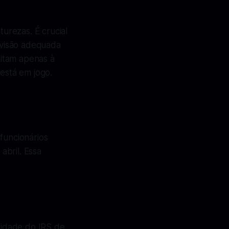
turezas. É crucial
rvisão adequada
itam apenas à
 está em jogo.
funcionários
abril. Essa
.
cidade do IRS de