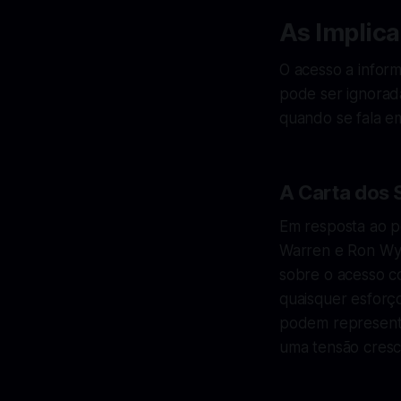
As Implic
O acesso a infor
pode ser ignorad
quando se fala em
A Carta dos
Em resposta ao p
Warren e Ron Wyd
sobre o acesso c
quaisquer esforço
podem representar
uma tensão cresce