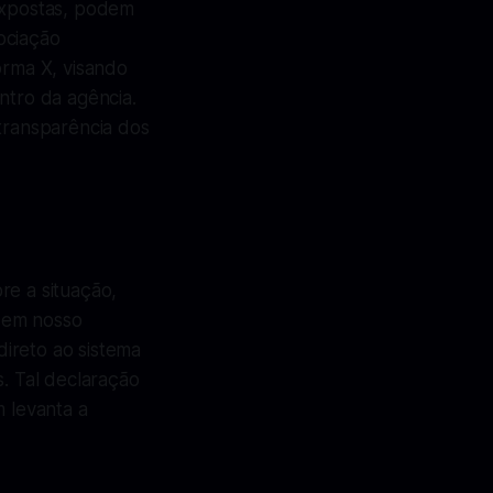
 expostas, podem
ociação
orma X, visando
ntro da agência.
 transparência dos
re a situação,
 em nosso
ireto ao sistema
s. Tal declaração
 levanta a