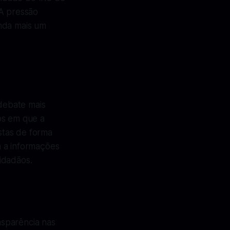
 A pressão
inda mais um
 debate mais
os em que a
stas de forma
m a informações
idadãos.
nsparência nas