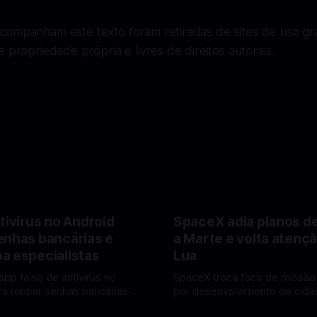
companham este texto foram retiradas de sites de uso gra
e propriedade própria e livres de direitos autorais.
tivírus no Android
SpaceX adia planos d
enhas bancárias e
a Marte e volta atençã
a especialistas
Lua
app falso de antivírus no
SpaceX troca foco de missão
ra roubar senhas bancárias e
por desenvolvimento de cidad
oais. Veja como identificar e
mira pouso não tripulado na 
Barreto
11 fev 2026
Por Mateus Barreto
11 fev 202