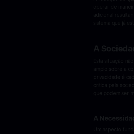
operar de maneir
adicional result
sistema que já es
A Socieda
Esta situação não
amplo sobre a co
privacidade é ca
crítica pela soc
que podem ser ma
A Necessida
Um aspecto funda