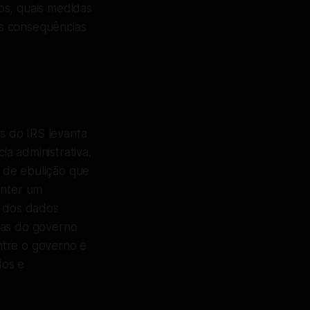
os, quais medidas
as consequências
s do IRS levanta
a administrativa.
o de ebulição que
anter um
o dos dados
cas do governo
ntre o governo e
dos e