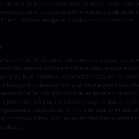
. Informar ao público sobre como os dados serão utilizad
ementadas para proteger essa informação e quais serão 
ão é crucial para recuperar a confiança do contribuinte.
o
rtamento de Eficiência do Governo para acessar os dado
exo de questões sobre privacidade, segurança e eficiênci
guras políticas influentes, essa iniciativa está em um pont
a interação dos cidadãos com suas informações fiscais. M
a necessidade de uma administração eficiente e a proteçã
r a prioridade máxima, assim como assegurar que as práti
nsparentes e responsáveis. O futuro do relacionamento e
 dependerá da forma como esses desafios forem enfrenta
opulação.