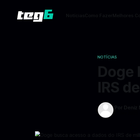
Notícias
Como Fazer
Melhores C
NOTÍCIAS
Doge 
IRS de
Por Deniz
17 fev 2025