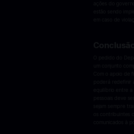
ações do governo
estão sendo impl
em caso de violaç
Conclusã
O pedido do Depa
um conjunto compl
Com o apoio de fi
poderá redefinir 
equilíbrio entre 
pessoais deve se
sejam sempre tra
os contribuintes
comunicados à p