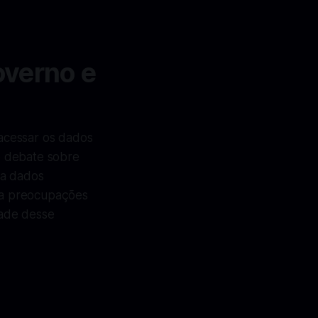
overno e
 acessar os dados
o debate sobre
 a dados
nta preocupações
dade desse