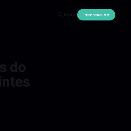
Entrar
Inscreva-se
s do
intes