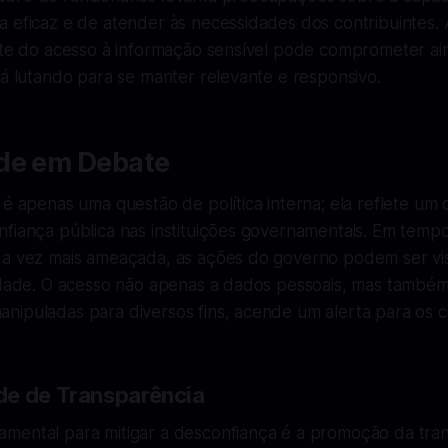
a eficaz e de atender às necessidades dos contribuintes.
ante do acesso à informação sensível pode comprometer a
tá lutando para se manter relevante e responsivo.
de em Debate
 é apenas uma questão de política interna; ela reflete um
nfiança pública nas instituições governamentais. Em temp
da vez mais ameaçada, as ações do governo podem ser vi
iedade. O acesso não apenas a dados pessoais, mas també
nipuladas para diversos fins, acende um alerta para os c
de de Transparência
mental para mitigar a desconfiança é a promoção da tra