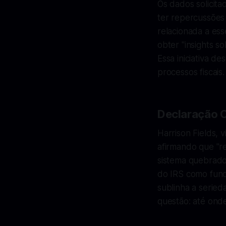
Os dados solicit
ter repercussões
relacionada a ess
obter "insights s
Essa iniciativa d
processos fiscais.
Declaração O
Harrison Fields, 
afirmando que "r
sistema quebrado
do IRS como funda
sublinha a serie
questão: até ond