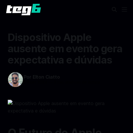
Dispositivo Apple
ausente em evento gera
expectativa e dúvidas
Por Elton Ciatto
09 set 2024
—
3 min read min de leitura
O Futuro do Apple