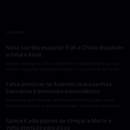
LEIA MAIS
Nova corrida espacial: EUA e China disputam
o futuro lunar
Estados Unidos e China intensificam disputa espacial com
testes, foguetes e planos lunares — quem está na frente
rumo à Lua antes de 2030? A corrida espacial voltou a
Por Mateus Barreto
12 fev 2026
ganhar destaque global com Estados Unidos e China
Falso antivírus no Android rouba senhas
disputando protagonismo na exploração lunar, em um
bancárias e preocupa especialistas
cenário que une avanços tecnológicos, testes de
Golpe usa app falso de antivírus no Android para roubar
senhas bancárias e dados pessoais. Veja como identificar e
se proteger. Um novo golpe envolvendo aplicativos falsos
Por Mateus Barreto
11 fev 2026
de antivírus no Android está chamando atenção de
SpaceX adia planos de chegar a Marte e
especialistas em cibersegurança. Em vez de proteger o
volta atenção para a Lua
celular, o app fraudulento atua como um