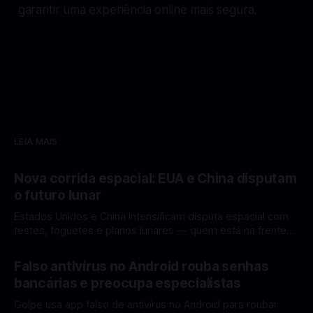
garantir uma experiência online mais segura.
LEIA MAIS
Nova corrida espacial: EUA e China disputam
o futuro lunar
Estados Unidos e China intensificam disputa espacial com
testes, foguetes e planos lunares — quem está na frente
rumo à Lua antes de 2030? A corrida espacial voltou a
Por Mateus Barreto
12 fev 2026
ganhar destaque global com Estados Unidos e China
Falso antivírus no Android rouba senhas
disputando protagonismo na exploração lunar, em um
bancárias e preocupa especialistas
cenário que une avanços tecnológicos, testes de
Golpe usa app falso de antivírus no Android para roubar