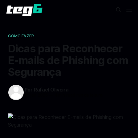
COMO FAZER
Dicas para Reconhecer
E-mails de Phishing com
Segurança
Por Rafael Oliveira
25 jan 2025
—
4 min read min de leitura