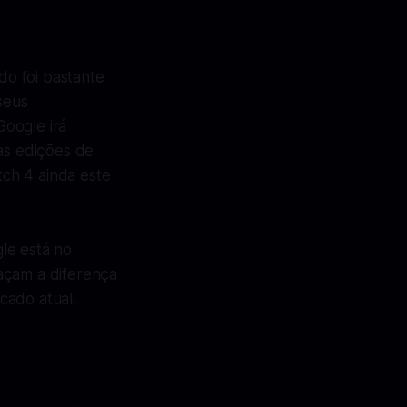
o foi bastante
seus
Google irá
vas edições de
ch 4 ainda este
le está no
açam a diferença
cado atual.