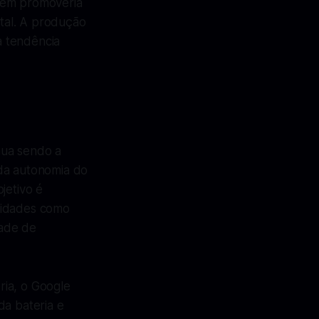
mbém promoveria
tal. A produção
a tendência
nua sendo a
 da autonomia do
jetivo é
lidades como
dade de
ria, o Google
da bateria e