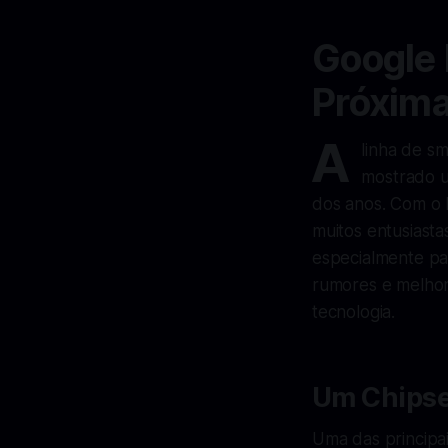
Google 
Próxim
A
linha de s
mostrado u
dos anos. Com o 
muitos entusiasta
especialmente pa
rumores e melhor
tecnologia.
Um Chipse
Uma das principa