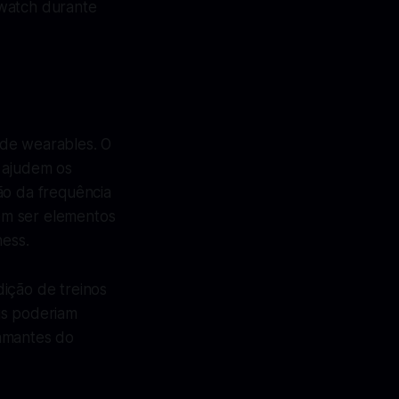
twatch durante
 de wearables. O
e ajudem os
ão da frequência
em ser elementos
ness.
dição de treinos
is poderiam
 amantes do