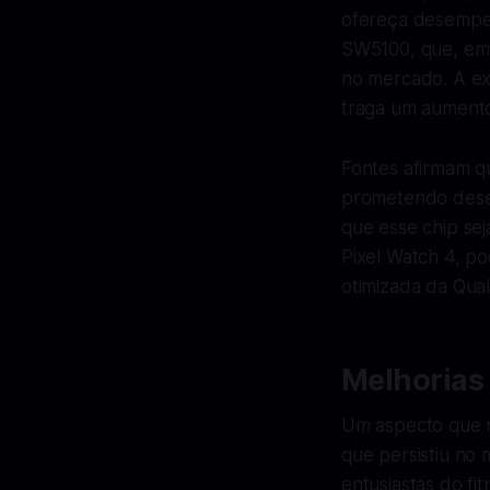
ofereça desempen
SW5100, que, emb
no mercado. A ex
traga um aumento 
Fontes afirmam q
prometendo desem
que esse chip sej
Pixel Watch 4, p
otimizada da Qua
Melhorias
Um aspecto que m
que persistiu no 
entusiastas do fi