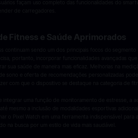
usuários façam uso completo das funcionalidades do smar
ender de carregadores.
de Fitness e Saúde Aprimorados
ess continuam sendo um dos principais focos do segmento
ecisa, portanto, incorporar funcionalidades avançadas qu
rar sua saúde de maneira mais eficaz. Melhorias na mediç
e de sono e oferta de recomendações personalizadas pod
azer com que o dispositivo se destaque na categoria de fit
de integrar uma função de monitoramento de estresse, a a
 até mesmo a inclusão de modalidades esportivas adiciona
rmar o Pixel Watch em uma ferramenta indispensável para
do na busca por um estilo de vida mais saudável.