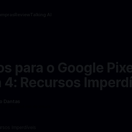
ompras
Review
Talking AI
s para o Google Pixe
 4: Recursos Imperdí
do Dantas
—
4 min read min de leitura