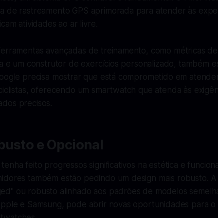
a de rastreamento GPS aprimorada para atender às expec
cam atividades ao ar livre.
ferramentas avançadas de treinamento, como métricas de
ia e um construtor de exercícios personalizado, também e
Google precisa mostrar que está comprometido em atende
ciclistas, oferecendo um smartwatch que atenda às exigên
dos precisos.
busto e Opcional
enha feito progressos significativos na estética e funcion
idores também estão pedindo um design mais robusto. A
ed" ou robusto alinhado aos padrões de modelos semelh
Apple e Samsung, pode abrir novas oportunidades para o
twatches.