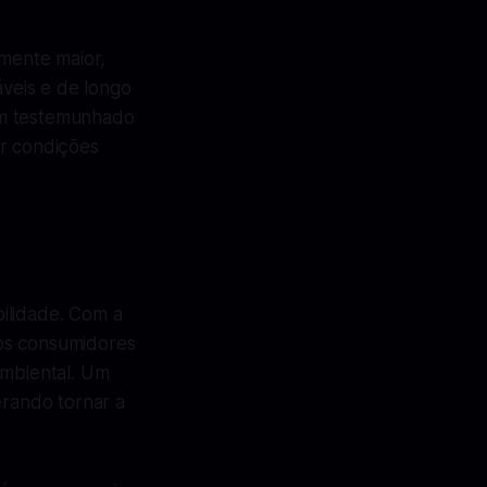
amente maior,
áveis e de longo
em testemunhado
r condições
ilidade. Com a
 os consumidores
ambiental. Um
rando tornar a