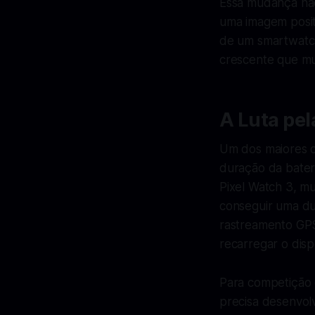
Essa mudança não
uma imagem posit
de um smartwatch
crescente que mu
A Luta pel
Um dos maiores d
duração da bater
Pixel Watch 3, mu
conseguir uma du
rastreamento GPS
recarregar o disp
Para competição 
precisa desenvolv