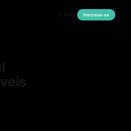
Entrar
Inscreva-se
l
veis