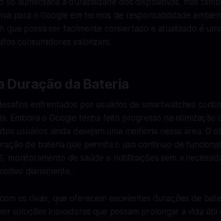
 só aumentaria a durabilidade dos dispositivos, mas ta
iva para o Google em termos de responsabilidade ambien
 que possa ser facilmente consertado e atualizado é um
itos consumidores valorizam.
a Duração da Bateria
esafios enfrentados por usuários de smartwatches conti
ia. Embora o Google tenha feito progresso na otimização
itos usuários ainda desejam uma melhoria nessa área. O ob
ração de bateria que permita o uso contínuo de funciona
, monitoramento de saúde e notificações sem a necessi
ositivo diariamente.
com os rivais, que oferecem excelentes durações de bate
er soluções inovadoras que possam prolongar a vida útil 