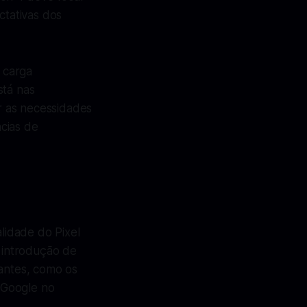
tativas dos
 carga
stá nas
r as necessidades
cias de
alidade do Pixel
 introdução de
antes, como os
 Google no