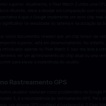
ho superior. Atualmente, o Pixel Watch 3 utiliza uma C
ora eficiente, deixa a desejar em comparação com conc
pectativa é que o Google implemente um novo chip mais e
significativo na velocidade do sistema e na duração da ba
ue novos documentos revelam que um chip tensor de vest
penho superior, está em desenvolvimento. No entanto, 
a introduzido apenas no Pixel Watch 5. Isso nos leva a cre
oderemos ver um aprimoramento do chip atual ou uma ver
lcomm para elevar a experiência do usuário.
 no Rastreamento GPS
uitos usuários relataram como problemático no Google Pi
modelo 3, é a inconsistência do rastreamento GPS. Para at
tness, um sistema GPS confiável é fundamental. O Pixel Wa