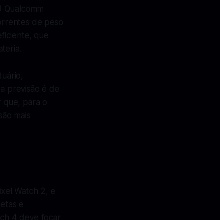
PU Qualcomm
orrentes de peso
ficiente, que
teria.
uário,
a previsão é de
r que, para o
são mais
xel Watch 2, e
letas e
tch 4 deve focar