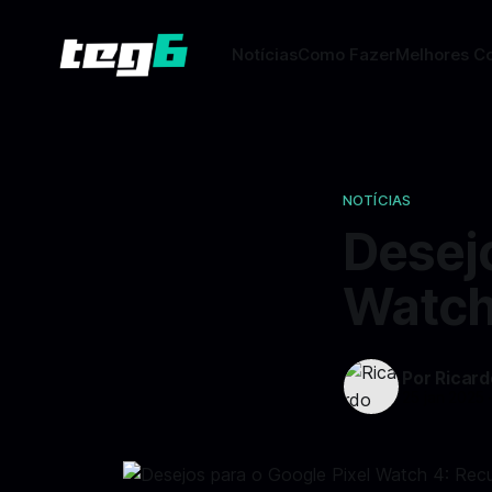
Notícias
Como Fazer
Melhores C
NOTÍCIAS
Desejo
Watch
Por Ricar
25 jan 2025