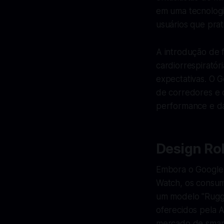
em uma tecnologi
usuários que prati
A introdução de 
cardiorrespiratór
expectativas. O 
de corredores e 
performance e da
Design Ro
Embora o Google t
Watch, os consum
um modelo "Rugg
oferecidos pela 
mercado de smar