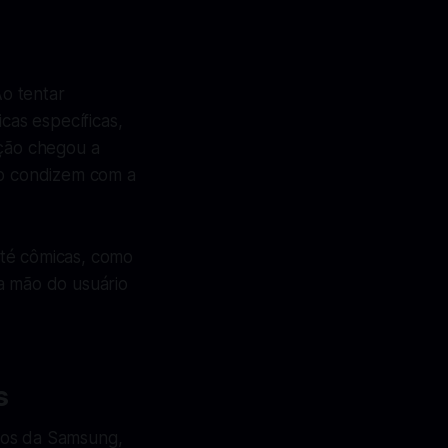
Ao tentar
cas específicas,
ação chegou a
ão condizem com a
até cômicas, como
a mão do usuário
s
los da Samsung,