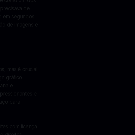
-se como um dos
 precisava de
do em segundos
ção de imagens e
s, mas é crucial
n gráfico.
mana e
mpressionantes e
paço para
ites com licença
e direitos