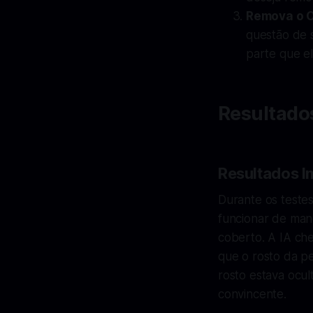
Remova o O
questão de s
parte que ela
Resultados
Resultados I
Durante os teste
funcionar de man
coberto. A IA che
que o rosto da p
rosto estava ocu
convincente.