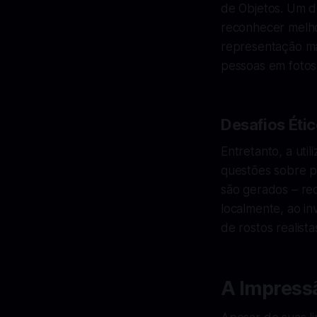
de Objetos. Um d
reconhecer melhor
representação mai
pessoas em fotos
Desafios Éti
Entretanto, a uti
questões sobre p
são gerados – re
localmente, ao in
de rostos realista
A Impress