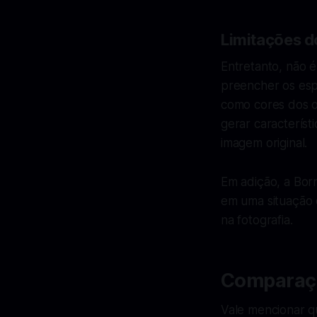
Limitações d
Entretanto, não é
preencher os espa
como cores dos ol
gerar característ
imagem original.
Em adição, a Bor
em uma situação e
na fotografia.
Comparaçã
Vale mencionar q