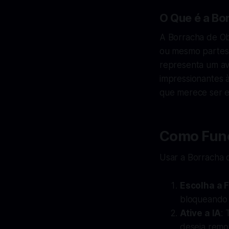
O Que é a Bo
A Borracha de Ob
ou mesmo partes d
representa um av
impressionantes à
que merece ser e
Como Func
Usar a Borracha d
Escolha a 
bloqueando a
Ative a IA
:
deseja remo