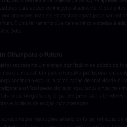
imitações, a Borracha de Objetos da Galaxy AI apresenta
ovadores para edição de imagens atualmente. O que antes
o por um especialista em Photoshop agora pode ser obti
omum. É uma ferramenta que democratiza o acesso à edi
divertido.
m Olhar para o Futuro
etos representa um avanço significativo na edição de foto
 não é um substituto para o trabalho profissional em desig
ogia continua a evoluir, a combinação de criatividade hu
teligência artificial pode oferecer resultados ainda mais i
o futuro da fotografia digital parece promissor, abrindo es
tes e práticas de edição mais acessíveis.
apresentadas nas seções anteriores foram retiradas de s
u domínio público, ou são de propriedade própria, livres d