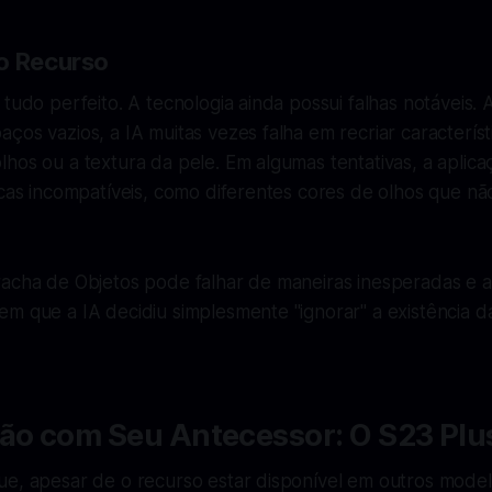
o Recurso
 tudo perfeito. A tecnologia ainda possui falhas notáveis. 
ços vazios, a IA muitas vezes falha em recriar característi
hos ou a textura da pele. Em algumas tentativas, a aplic
icas incompatíveis, como diferentes cores de olhos que n
racha de Objetos pode falhar de maneiras inesperadas e 
m que a IA decidiu simplesmente "ignorar" a existência d
o com Seu Antecessor: O S23 Plu
ue, apesar de o recurso estar disponível em outros mode