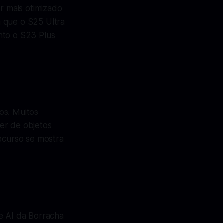
 mais otimizado
m que o S25 Ultra
nto o S23 Plus
os. Muitos
er de objetos
recurso se mostra
e AI da Borracha