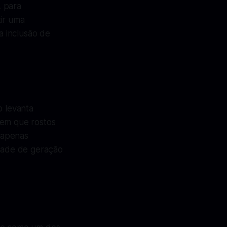
A para
tir uma
a inclusão de
o levanta
 em que rostos
 apenas
idade de geração