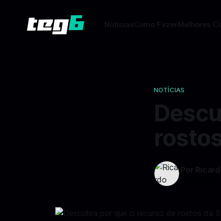
Notícias
Como Fazer
Melhores C
NOTÍCIAS
Descu
rosto
Por Ricar
16 fev 2025