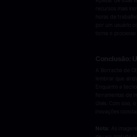
Apesar de suas l
recursos mais in
horas de trabalh
por um usuário c
torna o processo 
Conclusão: U
A Borracha de Obj
lembrar que ainda
Enquanto a tecnol
ferramentas de in
úteis. Com isso, 
inovações constan
Nota:
As imagens 
de uso gratuito o