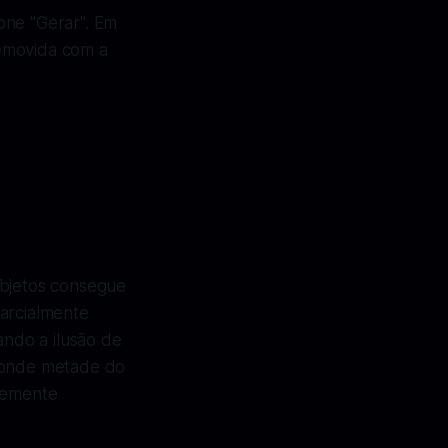
one "Gerar". Em
removida com a
Objetos consegue
parcialmente
ando a ilusão de
, onde metade do
ntemente