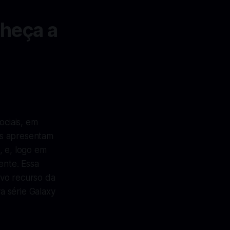
nheça a
ciais, em
es apresentam
, e, logo em
nte. Essa
ovo recurso da
a série Galaxy