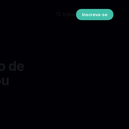
Entrar
Inscreva-se
o de
ou