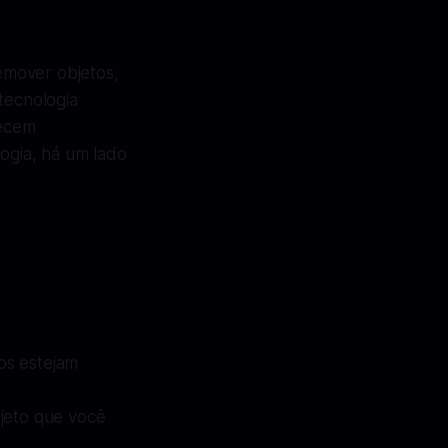
emover objetos,
tecnologia
recem
logia, há um lado
os estejam
jeto que você