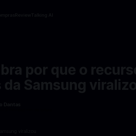
ompras
Review
Talking AI
bra por que o recurs
s da Samsung viraliz
do Dantas
—
3 min read min de leitura