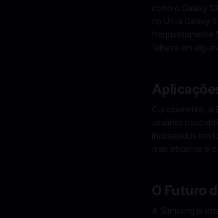
como o Galaxy S2
no Ultra Galaxy 
frequentemente f
falhava em algum
Aplicações
Curiosamente, a 
usuários descobr
indesejados em fo
mais eficiente e 
O Futuro 
A Samsung já está