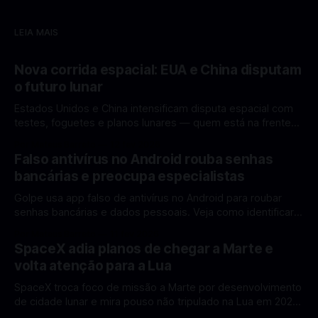
LEIA MAIS
Nova corrida espacial: EUA e China disputam
o futuro lunar
Estados Unidos e China intensificam disputa espacial com
testes, foguetes e planos lunares — quem está na frente
rumo à Lua antes de 2030? A corrida espacial voltou a
Por Mateus Barreto
12 fev 2026
ganhar destaque global com Estados Unidos e China
Falso antivírus no Android rouba senhas
disputando protagonismo na exploração lunar, em um
bancárias e preocupa especialistas
cenário que une avanços tecnológicos, testes de
Golpe usa app falso de antivírus no Android para roubar
senhas bancárias e dados pessoais. Veja como identificar e
se proteger. Um novo golpe envolvendo aplicativos falsos
Por Mateus Barreto
11 fev 2026
de antivírus no Android está chamando atenção de
SpaceX adia planos de chegar a Marte e
especialistas em cibersegurança. Em vez de proteger o
volta atenção para a Lua
celular, o app fraudulento atua como um
SpaceX troca foco de missão a Marte por desenvolvimento
de cidade lunar e mira pouso não tripulado na Lua em 2027,
diz Elon Musk. A SpaceX, a empresa aeroespacial fundada