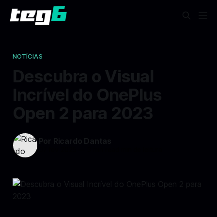
NOTÍCIAS
Descubra o Visual
Incrível do OnePlus
Open 2 para 2023
Por Ricardo Dantas
07 fev 2025
—
3 min read min de leitura