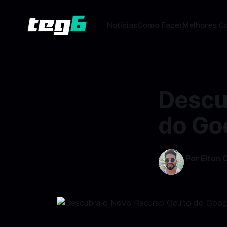
Notícias
Como Fazer
Melhores C
Descu
do Goo
Por Elton 
24 dez 202