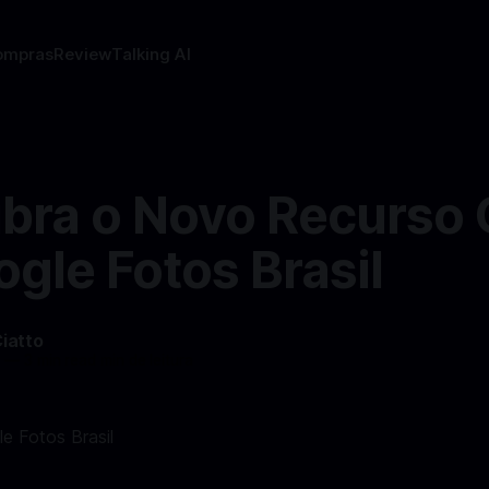
ompras
Review
Talking AI
bra o Novo Recurso 
gle Fotos Brasil
Ciatto
4
—
3 min read min de leitura