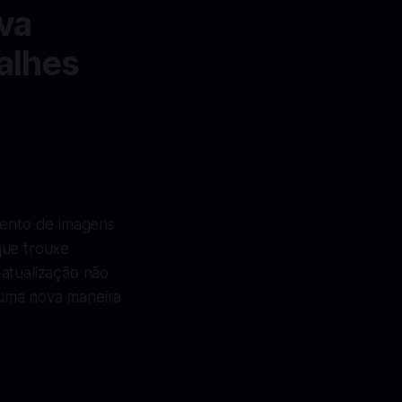
va
alhes
mento de imagens
que trouxe
a atualização não
 uma nova maneira