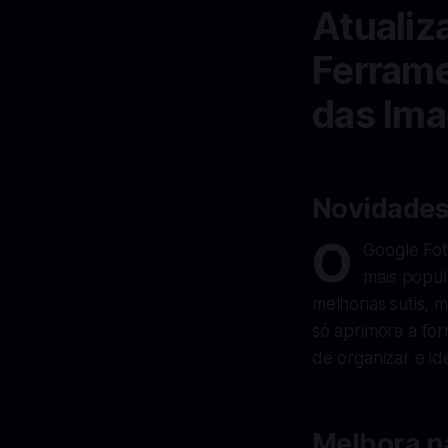
Atualiz
Ferrame
das Im
Novidades
O
Google Fot
mais popu
melhorias sutis, m
só aprimora a fo
de organizar e id
Melhora n