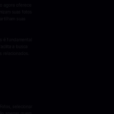
vo agora oferece
nizam suas fotos
artilham suas
as é fundamental
cilita a busca
 relacionados.
Fotos, selecionar
 não apenas quem