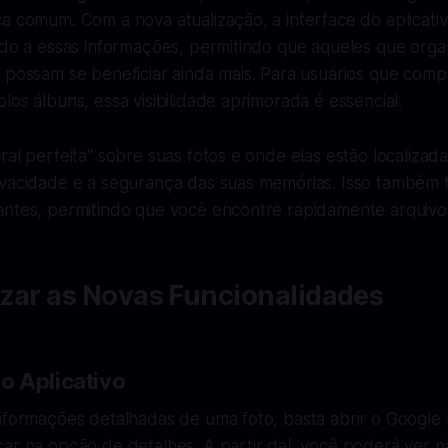
a comum. Com a nova atualização, a interface do aplicati
ado a essas informações, permitindo que aqueles que orga
 possam se beneficiar ainda mais. Para usuários que comp
los álbuns, essa visibilidade aprimorada é essencial.
ral perfeita" sobre suas fotos e onde elas estão localizad
vacidade e a segurança das suas memórias. Isso também fa
antes, permitindo que você encontre rapidamente arquivos
izar as Novas Funcionalidades
o Aplicativo
nformações detalhadas de uma foto, basta abrir o Google 
car na opção de detalhes. A partir daí, você poderá ver