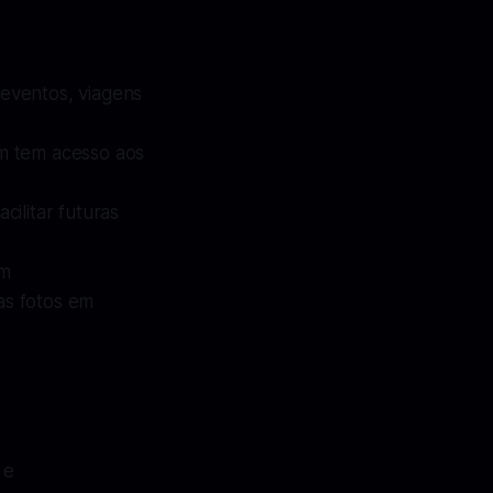
eventos, viagens
m tem acesso aos
cilitar futuras
um
as fotos em
 e