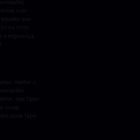
nformações
evisar suas
a aqueles que
a forma como
e a segurança,
.
amos, manter o
constantes
zenar, mas fazer
as novas
otos pode fazer