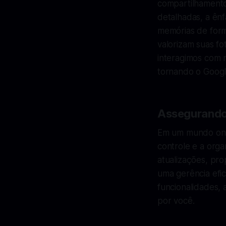
compartilhamento 
detalhadas, a ênf
memórias de forma
valorizam suas fo
interagimos com 
tornando o Googl
Assegurando
Em um mundo onde
controle e a org
atualizações, pro
uma gerência efi
funcionalidades,
por você.