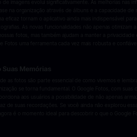
de imagens evolui significativamente. As melhorias nas i
ase na organização através de álbuns e a capacidade de r
 eficaz tornam o aplicativo ainda mais indispensável par
tografias. As novas funcionalidades não apenas otimizam 
nossas fotos, mas também ajudam a manter a privacidade 
e Fotos uma ferramenta cada vez mais robusta e confiável
 Suas Memórias
 as fotos são parte essencial de como vivemos e lembr
anização se torna fundamental. O Google Fotos, com suas 
porciona aos usuários a possibilidade de não apenas arma
caz de suas recordações. Se você ainda não explorou ess
 agora é o momento ideal para descobrir o que o Google F