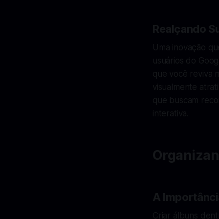
Realçando S
Uma inovação qu
usuários do Googl
que você reviva m
visualmente atrat
que buscam recor
interativa.
Organizan
A Importânci
Criar álbuns dent