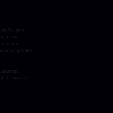
ormações mais
ão, a nova
 a foto em
a de compartilhar
calizadas,
de forma ainda