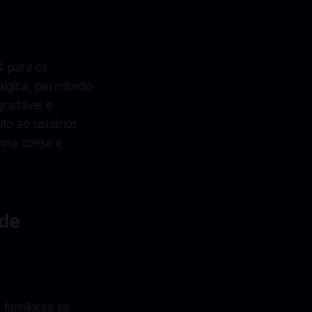
 para os
lgica, permitindo
gradável e
to ao usuários
rma coesa e
ade
familiares se