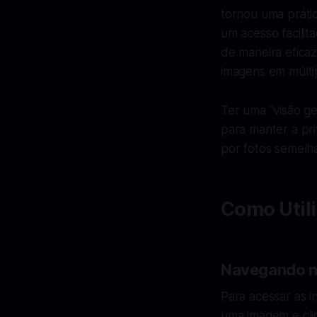
tornou uma prátic
um acesso facilit
de maneira eficaz
imagens em múltip
Ter uma "visão ge
para manter a pri
por fotos semelh
Como Util
Navegando n
Para acessar as i
uma imagem e cli