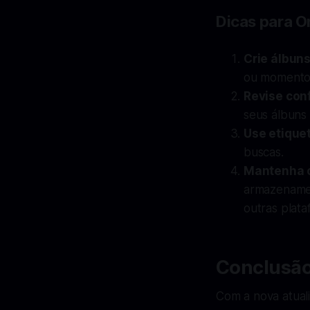
Dicas para O
Crie álbun
ou momentos
Revise con
seus álbuns 
Use etique
buscas.
Mantenha 
armazenamen
outras plata
Conclusã
Com a nova atual