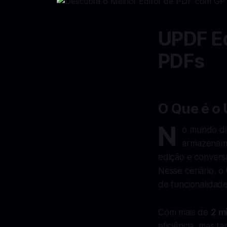
UPDF Ed
PDFs
O Que é o 
N
o mundo dig
armazename
edição e conversã
Nesse cenário, o
de funcionalidade
Com mais de
2 m
eficiência, mas t