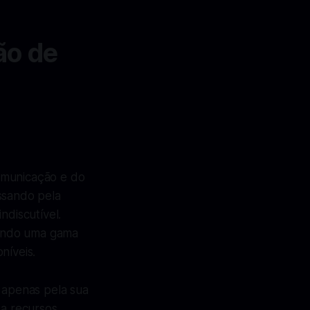
ão de
comunicação e do
ssando pela
ndiscutível.
endo uma gama
níveis.
 apenas pela sua
ta recursos