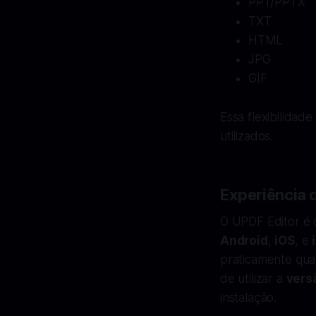
PPT/PPTX
TXT
HTML
JPG
GIF
Essa flexibilidad
utilizados.
Experiência 
O UPDF Editor é 
Android
,
iOS
, e
praticamente qual
de utilizar a
vers
instalação.