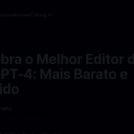
ompras
Review
Talking AI
bra o Melhor Editor 
PT-4: Mais Barato e
ido
Ciatto
—
3 min read min de leitura