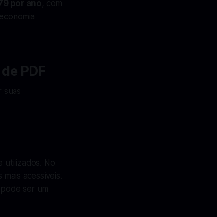
79 por ano
, com
a economia
 de PDF
r suas
utilizados. No
 mais acessíveis.
 pode ser um