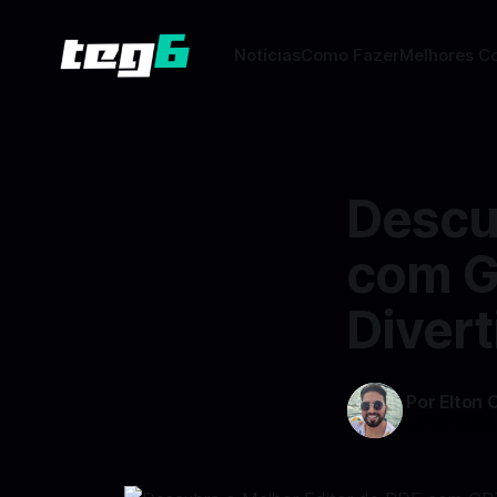
Notícias
Como Fazer
Melhores C
Descu
com G
Divert
Por Elton 
12 ago 2024