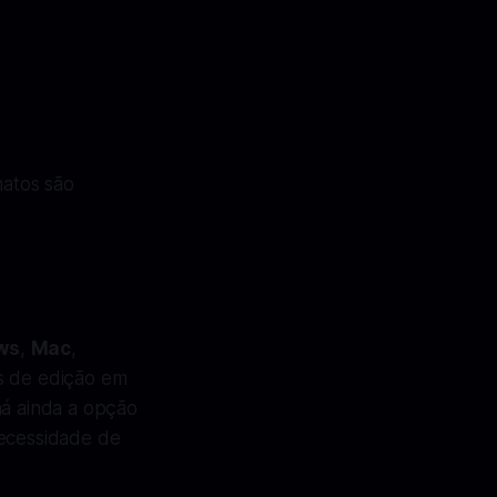
matos são
ws
,
Mac
,
es de edição em
há ainda a opção
necessidade de