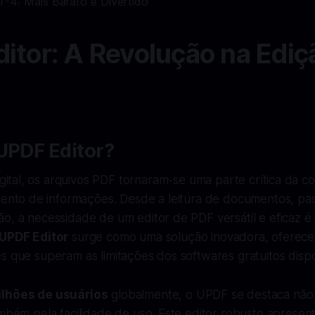
itor: A Revolução na Ediç
UPDF Editor?
ital, os arquivos PDF tornaram-se uma parte crítica da 
nto de informações. Desde a leitura de documentos, pa
o, a necessidade de um editor de PDF versátil e eficaz é i
UPDF Editor
surge como uma solução inovadora, oferec
s que superam as limitações dos softwares gratuitos dispo
ilhões de usuários
globalmente, o UPDF se destaca não
ambém pela facilidade de uso. Este editor robusto apresen