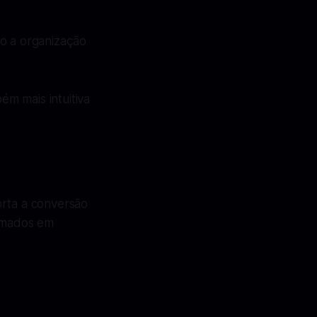
do a organização
m mais intuitiva
orta a conversão
ormados em