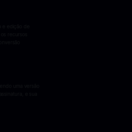
o e edição de
 os recursos
conversão
cendo uma versão
ssinatura, e sua