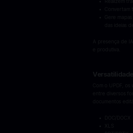
Realizem tr
Convertam t
Gere mapas 
das ideias d
A presença de IA
e produtiva.
Versatilidad
Com o UPDF, os u
entre diversos f
documentos editá
DOC/DOCX
XLS