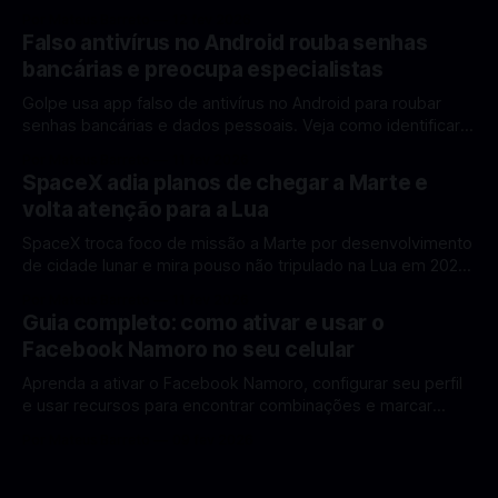
rumo à Lua antes de 2030? A corrida espacial voltou a
Por Mateus Barreto
12 fev 2026
ganhar destaque global com Estados Unidos e China
Falso antivírus no Android rouba senhas
disputando protagonismo na exploração lunar, em um
bancárias e preocupa especialistas
cenário que une avanços tecnológicos, testes de
Golpe usa app falso de antivírus no Android para roubar
senhas bancárias e dados pessoais. Veja como identificar e
se proteger. Um novo golpe envolvendo aplicativos falsos
Por Mateus Barreto
11 fev 2026
de antivírus no Android está chamando atenção de
SpaceX adia planos de chegar a Marte e
especialistas em cibersegurança. Em vez de proteger o
volta atenção para a Lua
celular, o app fraudulento atua como um
SpaceX troca foco de missão a Marte por desenvolvimento
de cidade lunar e mira pouso não tripulado na Lua em 2027,
diz Elon Musk. A SpaceX, a empresa aeroespacial fundada
Por Mateus Barreto
11 fev 2026
por Elon Musk, anunciou uma mudança significativa na sua
Guia completo: como ativar e usar o
estratégia de exploração espacial: os planos para uma
Facebook Namoro no seu celular
missão humana ou
Aprenda a ativar o Facebook Namoro, configurar seu perfil
e usar recursos para encontrar combinações e marcar
encontros reais no app. O Facebook Namoro (Facebook
Por Mateus Barreto
09 fev 2026
Dating) é uma ferramenta gratuita dentro do app do
Facebook que permite conhecer pessoas novas, fazer
combinações e, com sorte, marcar encontros reais — tudo