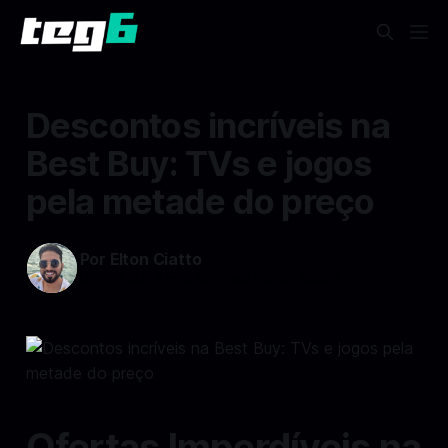
Descontos incríveis na
Best Buy: TVs e jogos
pela metade do preço
Por Elton Ciatto
02 nov 2024
—
3 min read min de leitura
Ofertas Imperdíveis na