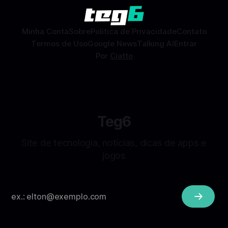
sem
Minha Conta
Sobre
Politica de Privacidade
Contato
Termos de Uso
Google News
Talking AI
Entrar
Por
Ciatto
Teg6
Site de tecnologia, notícias, dicas de apps e
jogos