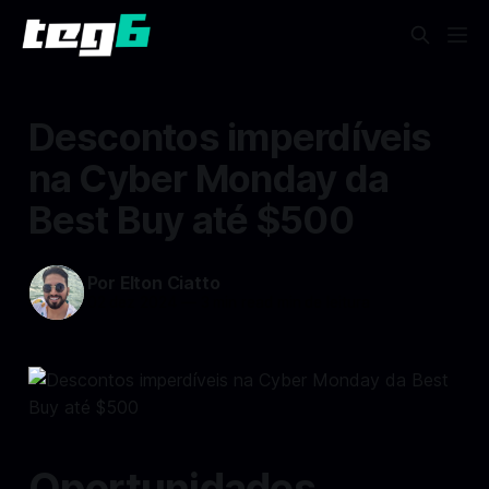
Descontos imperdíveis
na Cyber Monday da
Best Buy até $500
Por Elton Ciatto
02 dez 2024
—
3 min read min de leitura
Oportunidades