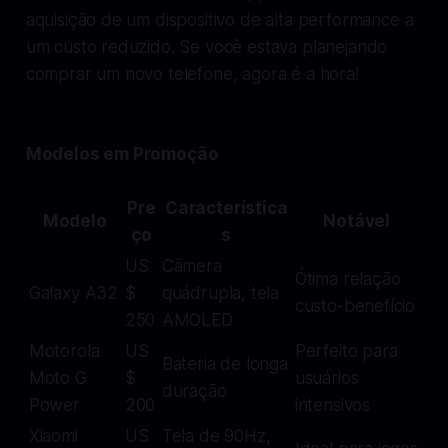
aquisição de um dispositivo de alta performance a
um custo reduzido. Se você estava planejando
comprar um novo telefone, agora é a hora!
Modelos em Promoção
Pre
Característica
Modelo
Notável
ço
s
US
Câmera
Ótima relação
Galaxy A32
$
quádrupla, tela
custo-benefício
250
AMOLED
Motorola
US
Perfeito para
Bateria de longa
Moto G
$
usuários
duração
Power
200
intensivos
Xiaomi
US
Tela de 90Hz,