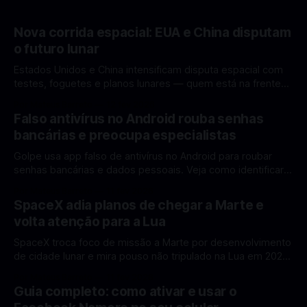
Nova corrida espacial: EUA e China disputam
o futuro lunar
Estados Unidos e China intensificam disputa espacial com
testes, foguetes e planos lunares — quem está na frente
rumo à Lua antes de 2030? A corrida espacial voltou a
Por Mateus Barreto
12 fev 2026
ganhar destaque global com Estados Unidos e China
Falso antivírus no Android rouba senhas
disputando protagonismo na exploração lunar, em um
bancárias e preocupa especialistas
cenário que une avanços tecnológicos, testes de
Golpe usa app falso de antivírus no Android para roubar
senhas bancárias e dados pessoais. Veja como identificar e
se proteger. Um novo golpe envolvendo aplicativos falsos
Por Mateus Barreto
11 fev 2026
de antivírus no Android está chamando atenção de
SpaceX adia planos de chegar a Marte e
especialistas em cibersegurança. Em vez de proteger o
volta atenção para a Lua
celular, o app fraudulento atua como um
SpaceX troca foco de missão a Marte por desenvolvimento
de cidade lunar e mira pouso não tripulado na Lua em 2027,
diz Elon Musk. A SpaceX, a empresa aeroespacial fundada
Por Mateus Barreto
11 fev 2026
por Elon Musk, anunciou uma mudança significativa na sua
Guia completo: como ativar e usar o
estratégia de exploração espacial: os planos para uma