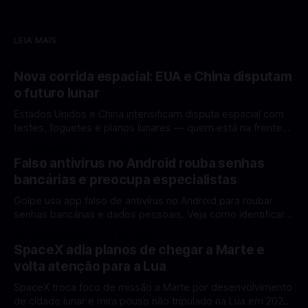
LEIA MAIS
Nova corrida espacial: EUA e China disputam
o futuro lunar
Estados Unidos e China intensificam disputa espacial com
testes, foguetes e planos lunares — quem está na frente
rumo à Lua antes de 2030? A corrida espacial voltou a
Por Mateus Barreto
12 fev 2026
ganhar destaque global com Estados Unidos e China
Falso antivírus no Android rouba senhas
disputando protagonismo na exploração lunar, em um
bancárias e preocupa especialistas
cenário que une avanços tecnológicos, testes de
Golpe usa app falso de antivírus no Android para roubar
senhas bancárias e dados pessoais. Veja como identificar e
se proteger. Um novo golpe envolvendo aplicativos falsos
Por Mateus Barreto
11 fev 2026
de antivírus no Android está chamando atenção de
SpaceX adia planos de chegar a Marte e
especialistas em cibersegurança. Em vez de proteger o
volta atenção para a Lua
celular, o app fraudulento atua como um
SpaceX troca foco de missão a Marte por desenvolvimento
de cidade lunar e mira pouso não tripulado na Lua em 2027,