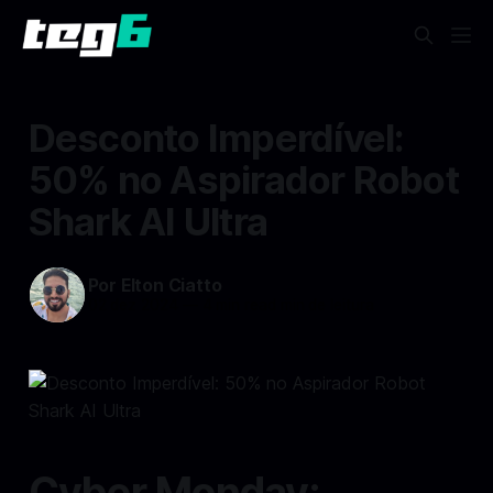
Desconto Imperdível:
50% no Aspirador Robot
Shark AI Ultra
Por Elton Ciatto
02 dez 2024
—
4 min read min de leitura
Cyber Monday: