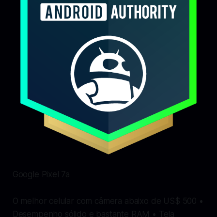
Google Pixel 7a
O melhor celular com câmera abaixo de US$ 500 •
Desempenho sólido e bastante RAM • Tela