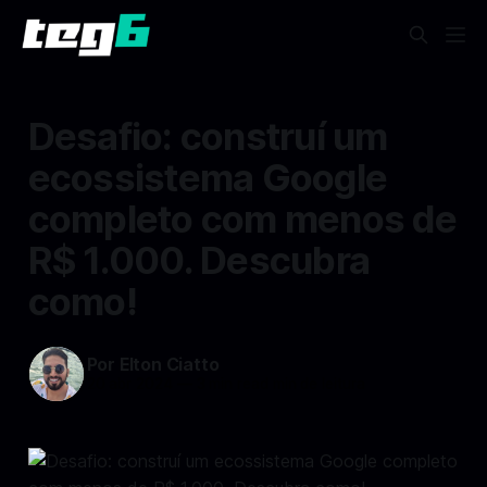
Desafio: construí um
ecossistema Google
completo com menos de
R$ 1.000. Descubra
como!
Por Elton Ciatto
20 abr 2024
—
3 min read min de leitura