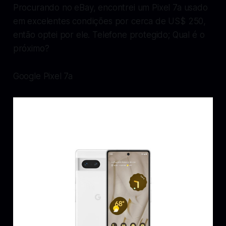
Procurando no eBay, encontrei um Pixel 7a usado
em excelentes condições por cerca de US$ 250,
então optei por ele. Telefone protegido; Qual é o
próximo?
Google Pixel 7a