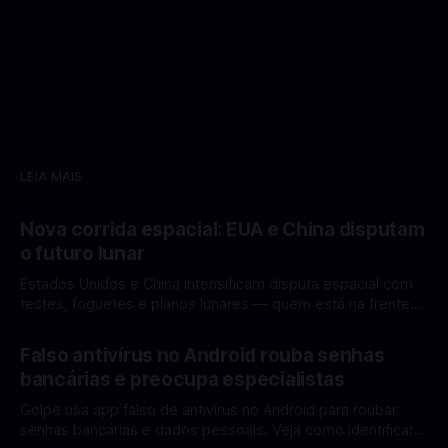
LEIA MAIS
Nova corrida espacial: EUA e China disputam
o futuro lunar
Estados Unidos e China intensificam disputa espacial com
testes, foguetes e planos lunares — quem está na frente
rumo à Lua antes de 2030? A corrida espacial voltou a
Por Mateus Barreto
12 fev 2026
ganhar destaque global com Estados Unidos e China
Falso antivírus no Android rouba senhas
disputando protagonismo na exploração lunar, em um
bancárias e preocupa especialistas
cenário que une avanços tecnológicos, testes de
Golpe usa app falso de antivírus no Android para roubar
senhas bancárias e dados pessoais. Veja como identificar e