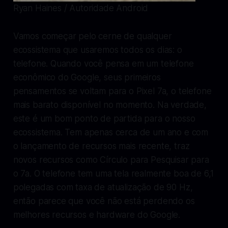
Ryan Haines / Autoridade Android
Vamos começar pelo cerne de qualquer
ecossistema que usaremos todos os dias: o
telefone. Quando você pensa em um telefone
econômico do Google, seus primeiros
pensamentos se voltam para o Pixel 7a, o telefone
mais barato disponível no momento. Na verdade,
este é um bom ponto de partida para o nosso
ecossistema. Tem apenas cerca de um ano e com
o lançamento de recursos mais recente, traz
novos recursos como Círculo para Pesquisar para
o 7a. O telefone tem uma tela realmente boa de 6,1
polegadas com taxa de atualização de 90 Hz,
então parece que você não está perdendo os
melhores recursos e hardware do Google.