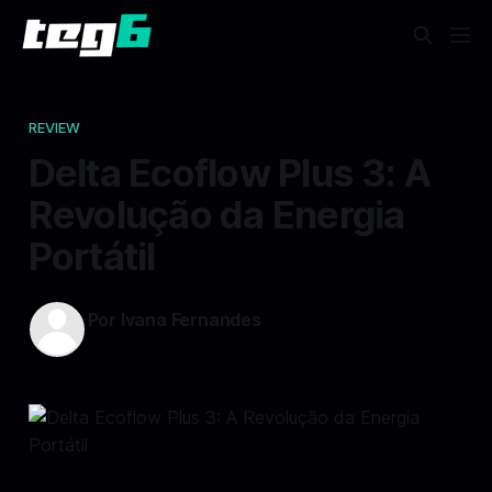
REVIEW
Delta Ecoflow Plus 3: A
Revolução da Energia
Portátil
Por Ivana Fernandes
15 fev 2025
—
3 min read min de leitura