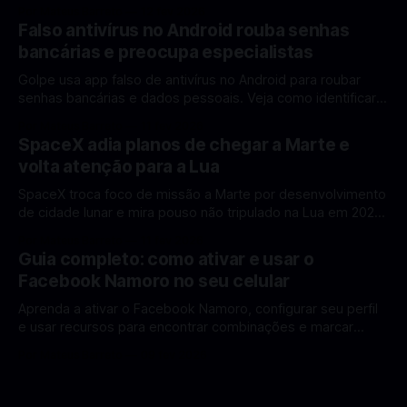
rumo à Lua antes de 2030? A corrida espacial voltou a
Por Mateus Barreto
12 fev 2026
ganhar destaque global com Estados Unidos e China
Falso antivírus no Android rouba senhas
disputando protagonismo na exploração lunar, em um
bancárias e preocupa especialistas
cenário que une avanços tecnológicos, testes de
Golpe usa app falso de antivírus no Android para roubar
senhas bancárias e dados pessoais. Veja como identificar e
se proteger. Um novo golpe envolvendo aplicativos falsos
Por Mateus Barreto
11 fev 2026
de antivírus no Android está chamando atenção de
SpaceX adia planos de chegar a Marte e
especialistas em cibersegurança. Em vez de proteger o
volta atenção para a Lua
celular, o app fraudulento atua como um
SpaceX troca foco de missão a Marte por desenvolvimento
de cidade lunar e mira pouso não tripulado na Lua em 2027,
diz Elon Musk. A SpaceX, a empresa aeroespacial fundada
Por Mateus Barreto
11 fev 2026
por Elon Musk, anunciou uma mudança significativa na sua
Guia completo: como ativar e usar o
estratégia de exploração espacial: os planos para uma
Facebook Namoro no seu celular
missão humana ou
Aprenda a ativar o Facebook Namoro, configurar seu perfil
e usar recursos para encontrar combinações e marcar
encontros reais no app. O Facebook Namoro (Facebook
Por Mateus Barreto
09 fev 2026
Dating) é uma ferramenta gratuita dentro do app do
Facebook que permite conhecer pessoas novas, fazer
combinações e, com sorte, marcar encontros reais — tudo