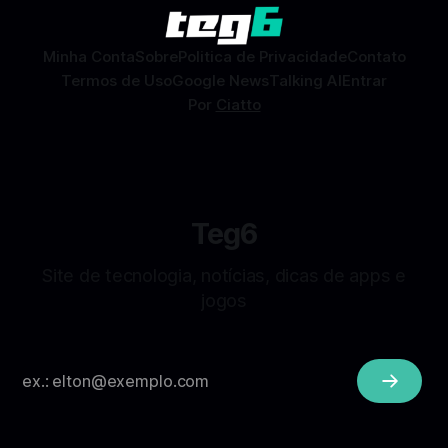
sem
Minha Conta
Sobre
Politica de Privacidade
Contato
Termos de Uso
Google News
Talking AI
Entrar
Por
Ciatto
Teg6
Site de tecnologia, notícias, dicas de apps e
jogos