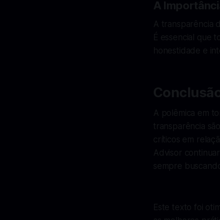
A Importânci
A transparência d
É essencial que 
honestidade e in
Conclusã
A polêmica em to
transparência sã
críticos em relaç
Advisor continuar
sempre buscando 
Este texto foi ot