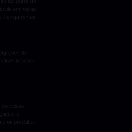
não faz parte do
dência em nossas
e transparentes.
rigações de
nálises baseiam-
e de nossas
lgação) e
ue os produtos