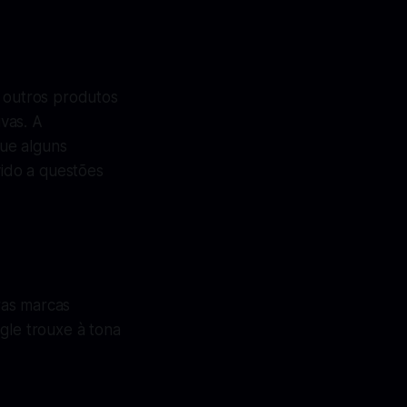
 outros produtos
vas. A
ue alguns
ido a questões
ras marcas
le trouxe à tona