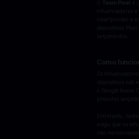
O
Team Pixel
é u
influenciadores 
smartphones e sm
dispositivos Pixe
lançamentos.
Como funcio
Os influenciador
dispositivos sob
o Google libere. 
produtos lançado
Entretanto, neste
exigiu que os inf
não mencionassem