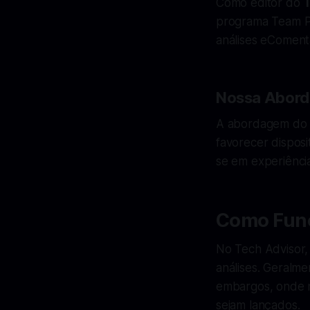
Como editor do
T
programa Team Pi
análises eComentá
Nossa Abord
A abordagem do T
favorecer disposi
se em experiência
Como Func
No Tech Advisor, 
análises. Geralme
embargos, onde n
sejam lançados.