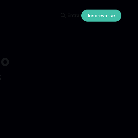
Entrar
Inscreva-se
do
s