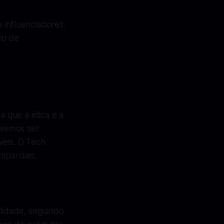
 influenciadores.
co de
 que a ética e a
evemos ser
veis. O Tech
mparciais,
alidade, seguindo