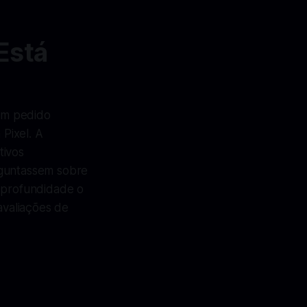
Está
um pedido
Pixel. A
tivos
rguntassem sobre
m profundidade o
avaliações de