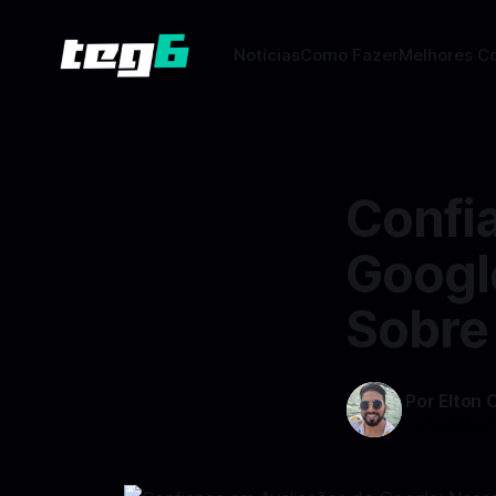
Notícias
Como Fazer
Melhores C
Confi
Googl
Sobre
Por Elton 
19 ago 2024