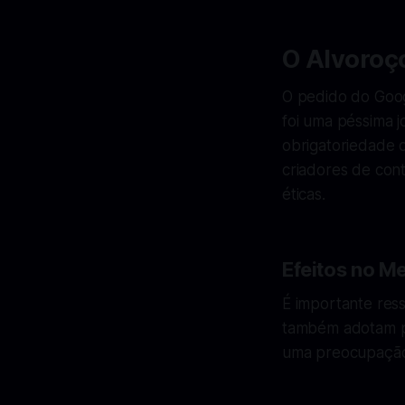
O Alvoroço
O pedido do Goo
foi uma péssima 
obrigatoriedade 
criadores de con
éticas.
Efeitos no M
É importante res
também adotam pr
uma preocupação 