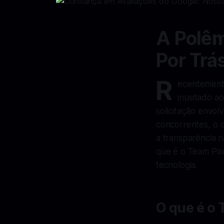
A Polêm
Por Trá
R
ecentemente
inusitado a
solicitação envo
concorrentes, o 
a transparência 
que é o Team Pixe
tecnologia.
O que é o 