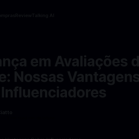
ompras
Review
Talking AI
ança em Avaliações 
e: Nossas Vantagen
 Influenciadores
Ciatto
—
3 min read min de leitura