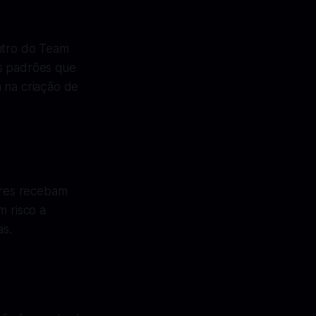
entro do Team
tos padrões que
 na criação de
dores recebam
m risco a
as.