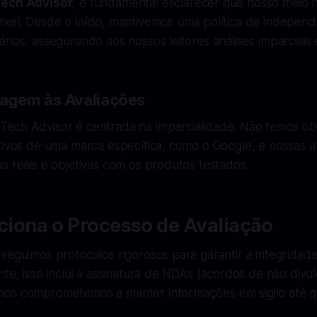
ech Advisor
, é fundamental esclarecer que nosso meio 
xel. Desde o início, mantivemos uma política de indepen
rios, assegurando aos nossos leitores análises imparciais 
agem às Avaliações
ech Advisor é centrada na imparcialidade. Não temos ob
tivos de uma marca específica, como o Google, e nossas a
s reais e objetivas com os produtos testados.
iona o Processo de Avaliação
seguimos protocolos rigorosos para garantir a integridad
nte, isso inclui a assinatura de NDAs (acordos de não divu
os comprometemos a manter informações em sigilo até q