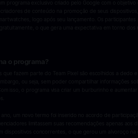
m programa exclusivo criado pelo Google com o objetivo 
e criadores de conteúdo na promoção de seus dispositivo
artwatches, logo após seu lançamento. Os participante
l gratuitamente, o que gera uma expectativa em torno dos
na o programa?
es que fazem parte do Team Pixel são escolhidos a dedo 
 embargo, ou seja, sem poder compartilhar informações so
Com isso, o programa visa criar um burburinho e aumentar 
s.
 ano, um novo termo foi inserido no acordo de participaç
luenciadores limitassem suas recomendações apenas aos dis
 dispositivos concorrentes, o que gerou um alvoroço na