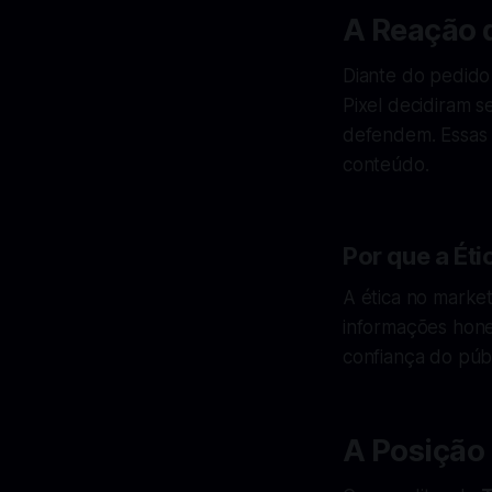
A Reação 
Diante do pedido
Pixel decidiram s
defendem. Essas e
conteúdo.
Por que a Ét
A ética no market
informações hones
confiança do públ
A Posição