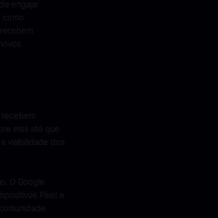
de engajar
s, como
s recebem
 novos
e recebem
bre eles até que
a visibilidade dos
ão. O Google
positivos Pixel e
 comunidade.