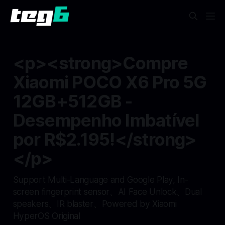
<p><strong>Compre
Xiaomi POCO X6 Pro 5G
12GB+512GB -
Desempenho Imbatível
por R$2.195!</strong>
</p>
Support Multi-Language and Google Play, In-
screen fingerprint sensor、AI Face Unlock、Dual
speakers、IR blaster、Powered by Xiaomi
HyperOS Original