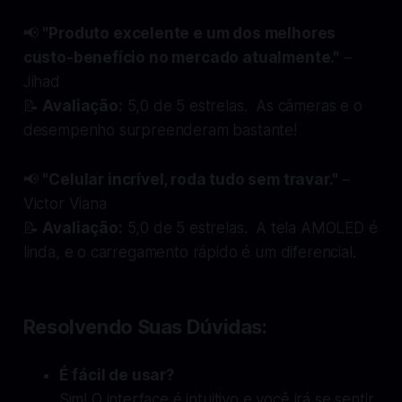
📢
"Produto excelente e um dos melhores
custo-benefício no mercado atualmente."
–
Jihad
📝
Avaliação:
5,0 de 5 estrelas. As câmeras e o
desempenho surpreenderam bastante!
📢
"Celular incrível, roda tudo sem travar."
–
Victor Viana
📝
Avaliação:
5,0 de 5 estrelas. A tela AMOLED é
linda, e o carregamento rápido é um diferencial.
Resolvendo Suas Dúvidas
:
É fácil de usar?
Sim! O interface é intuitivo e você irá se sentir