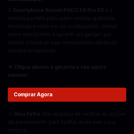
O
Smartphone Xiaomi POCO X6 Pro 5G
é a
escolha perfeita para quem valoriza qualidade,
tecnologia e estilo em um só dispositivo. Investir
nesse smartphone é garantir um gadget que
atende a todas as suas necessidades diárias de
maneira excepcional.
🌟
Clique abaixo e garanta o seu agora
mesmo!
Comprar Agora
💡
Dica Extra
: Não esqueça de verificar as opções
de parcelamento para facilitar ainda mais a sua
compra!