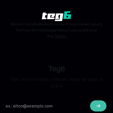
Facebook que permite conhecer pessoas novas, fazer
combinações e, com sorte, marcar encontros reais — tudo
sem
Minha Conta
Sobre
Politica de Privacidade
Contato
Termos de Uso
Google News
Talking AI
Entrar
Por
Ciatto
Teg6
Site de tecnologia, notícias, dicas de apps e
jogos