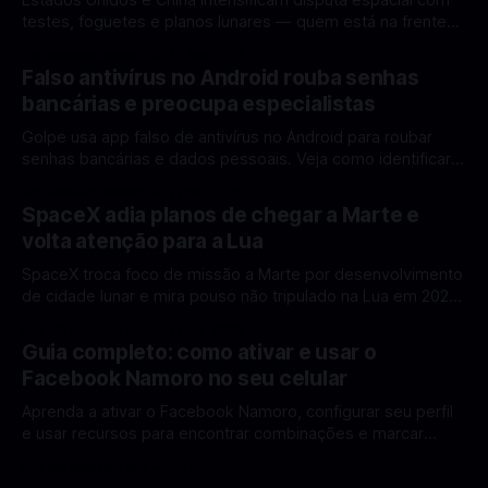
Estados Unidos e China intensificam disputa espacial com
testes, foguetes e planos lunares — quem está na frente
rumo à Lua antes de 2030? A corrida espacial voltou a
Por Mateus Barreto
12 fev 2026
ganhar destaque global com Estados Unidos e China
Falso antivírus no Android rouba senhas
disputando protagonismo na exploração lunar, em um
bancárias e preocupa especialistas
cenário que une avanços tecnológicos, testes de
Golpe usa app falso de antivírus no Android para roubar
senhas bancárias e dados pessoais. Veja como identificar e
se proteger. Um novo golpe envolvendo aplicativos falsos
Por Mateus Barreto
11 fev 2026
de antivírus no Android está chamando atenção de
SpaceX adia planos de chegar a Marte e
especialistas em cibersegurança. Em vez de proteger o
volta atenção para a Lua
celular, o app fraudulento atua como um
SpaceX troca foco de missão a Marte por desenvolvimento
de cidade lunar e mira pouso não tripulado na Lua em 2027,
diz Elon Musk. A SpaceX, a empresa aeroespacial fundada
Por Mateus Barreto
11 fev 2026
por Elon Musk, anunciou uma mudança significativa na sua
Guia completo: como ativar e usar o
estratégia de exploração espacial: os planos para uma
Facebook Namoro no seu celular
missão humana ou
Aprenda a ativar o Facebook Namoro, configurar seu perfil
e usar recursos para encontrar combinações e marcar
encontros reais no app. O Facebook Namoro (Facebook
Por Mateus Barreto
09 fev 2026
Dating) é uma ferramenta gratuita dentro do app do