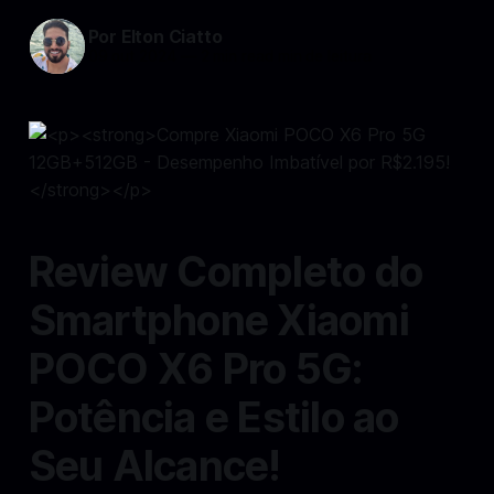
Por Elton Ciatto
09 out 2024
—
2 min read min de leitura
Review Completo do
Smartphone Xiaomi
POCO X6 Pro 5G:
Potência e Estilo ao
Seu Alcance!