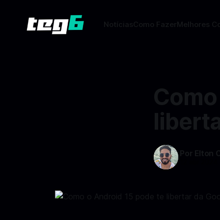
Notícias
Como Fazer
Melhores C
Como 
libert
Por Elton 
12 abr 2024