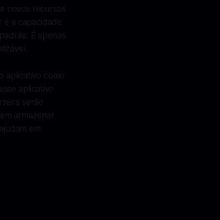
de novos recursos
 é a capacidade
a padrão. É apenas
izável.
ro aplicativo como
sse aplicativo
rteira serão
item armazenar
e ajudam em