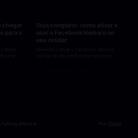
e chegar
Guia completo: como ativar e
o para a
usar o Facebook Namoro no
seu celular
 a Marte
Aprenda a ativar o Facebook Namoro,
e lunar e
configurar seu perfil e usar recursos
Lua em
para encontrar combinações e marcar
6
Por Mateus Barreto
09 fev 2026
encontros reais no app. O Facebook
a por Elon
Namoro (Facebook Dating) é uma
ferramenta gratuita dentro do app do
 de
Facebook que permite conhecer
os para uma
pessoas novas, fazer combinações e,
com sorte, marcar encontros reais —
tudo sem
s
Talking AI
Entrar
Por
Ciatto