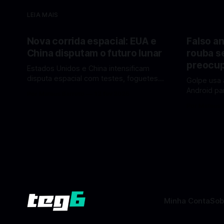
LEIA MAIS
Nova corrida espacial: EUA e
Falso an
China disputam o futuro lunar
rouba s
preocup
Estados Unidos e China intensificam
disputa espacial com testes, foguetes e
Golpe usa 
planos lunares — quem está na frente
Android pa
Por Mateus Barreto
12 fev 2026
rumo à Lua antes de 2030? A corrida
dados pess
Por Mateus 
espacial voltou a ganhar destaque
se proteger. Um novo golpe envo
global com Estados Unidos e China
aplicativos
disputando protagonismo na exploração
está cham
lunar, em um cenário que une avanços
especialis
tecnológicos, testes de
vez de pro
fraudulent
Minha Conta
Sob