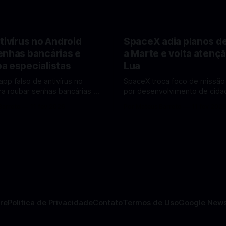
tivírus no Android
SpaceX adia planos d
enhas bancárias e
a Marte e volta atençã
a especialistas
Lua
app falso de antivírus no
SpaceX troca foco de missão
ra roubar senhas bancárias e
por desenvolvimento de cidad
oais. Veja como identificar e
mira pouso não tripulado na 
Barreto
11 fev 2026
Por Mateus Barreto
11 fev 202
lvendo
2027, diz Elon Musk. A SpaceX, a
 falsos de antivírus no Android
empresa aeroespacial fundad
ando atenção de
Musk, anunciou uma mudança
tas em cibersegurança. Em
significativa na sua estratégia
teger o celular, o app
exploração espacial: os plan
o atua como um
missão humana ou
re
Politica de Privacidade
Contato
Termos de Uso
Google New