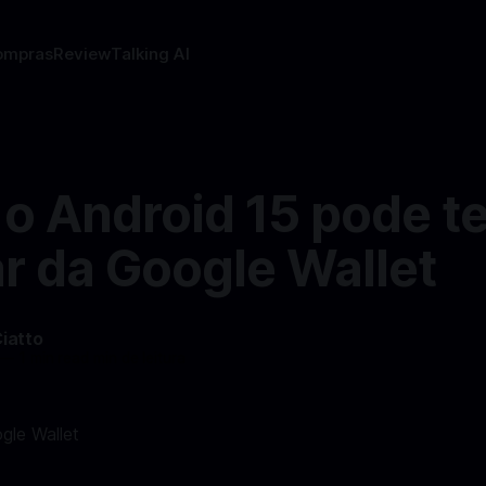
ompras
Review
Talking AI
o Android 15 pode t
ar da Google Wallet
Ciatto
—
1 min read min de leitura