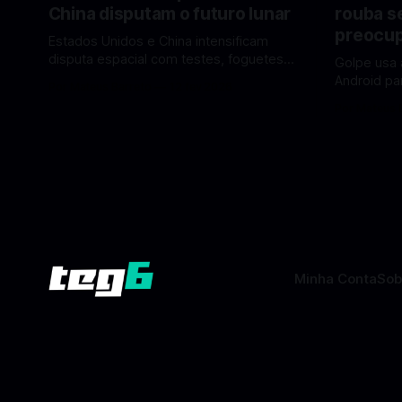
China disputam o futuro lunar
rouba s
preocup
Estados Unidos e China intensificam
disputa espacial com testes, foguetes e
Golpe usa 
planos lunares — quem está na frente
Android pa
Por Mateus Barreto
12 fev 2026
rumo à Lua antes de 2030? A corrida
dados pess
Por Mateus 
espacial voltou a ganhar destaque
se proteger. Um novo golpe envo
global com Estados Unidos e China
aplicativos
disputando protagonismo na exploração
está cham
lunar, em um cenário que une avanços
especialis
tecnológicos, testes de
vez de pro
fraudulent
Minha Conta
Sob