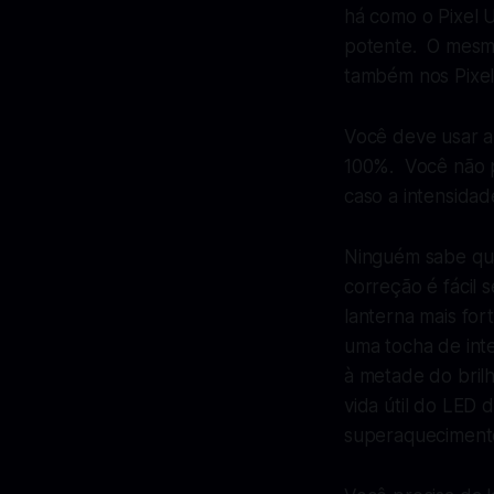
há como o Pixel 
potente. O mesmo
também nos Pixels
Você deve usar ap
100%. Você não pr
caso a intensidad
Ninguém sabe qual
correção é fácil 
lanterna mais fo
uma tocha de inte
à metade do bril
vida útil do LED 
superaquecimento 