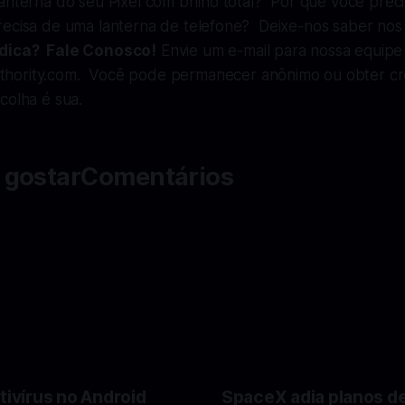
anterna do seu Pixel com brilho total? Por que você prec
recisa de uma lanterna de telefone? Deixe-nos saber nos
dica? Fale Conosco!
Envie um e-mail para nossa equip
hority.com
. Você pode permanecer anônimo ou obter cré
colha é sua.
 gostarComentários
tivírus no Android
SpaceX adia planos d