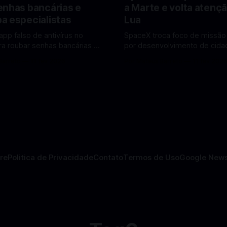
enhas bancárias e
a Marte e volta atençã
a especialistas
Lua
app falso de antivírus no
SpaceX troca foco de missão
ra roubar senhas bancárias e
por desenvolvimento de cidad
oais. Veja como identificar e
mira pouso não tripulado na 
Barreto
11 fev 2026
Por Mateus Barreto
11 fev 202
lvendo
2027, diz Elon Musk. A SpaceX, a
 falsos de antivírus no Android
empresa aeroespacial fundad
ando atenção de
Musk, anunciou uma mudança
tas em cibersegurança. Em
significativa na sua estratégia
teger o celular, o app
exploração espacial: os plan
o atua como um
missão humana ou
re
Politica de Privacidade
Contato
Termos de Uso
Google New