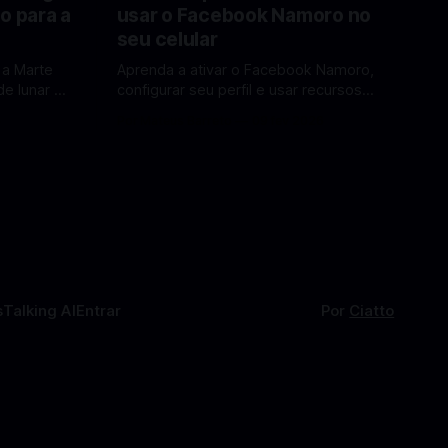
o para a
usar o Facebook Namoro no
seu celular
 a Marte
Aprenda a ativar o Facebook Namoro,
e lunar e
configurar seu perfil e usar recursos
Lua em
para encontrar combinações e marcar
6
Por Mateus Barreto
09 fev 2026
encontros reais no app. O Facebook
a por Elon
Namoro (Facebook Dating) é uma
ferramenta gratuita dentro do app do
 de
Facebook que permite conhecer
os para uma
pessoas novas, fazer combinações e,
com sorte, marcar encontros reais —
tudo sem
s
Talking AI
Entrar
Por
Ciatto