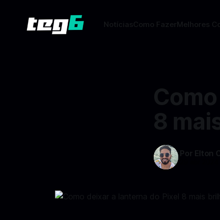
Notícias
Como Fazer
Melhores C
Como d
8 mais
Por Elton 
29 abr 2024