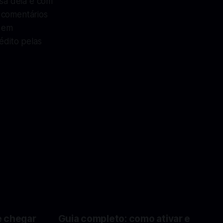
isa dela e com
 comentários
e em
dito pelas
e chegar
Guia completo: como ativar e