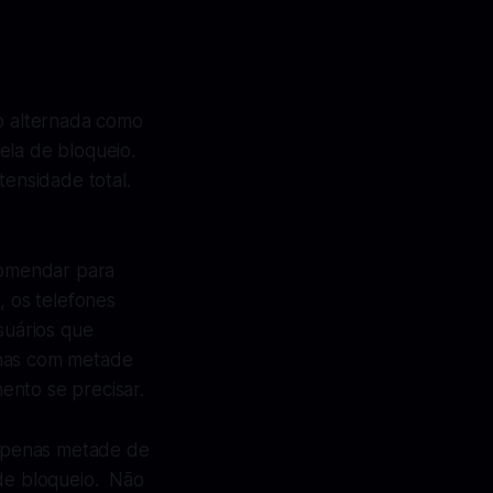
do alternada como
ela de bloqueio.
tensidade total.
ecomendar para
 os telefones
suários que
enas com metade
ento se precisar.
 apenas metade de
 de bloqueio. Não