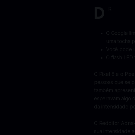
D
R
O Google li
uma tocha p
Você pode us
O flash LED 
O Pixel 8 e o Pix
pessoas que se p
também apresenta
esperavam algo d
da intensidade p
O Redditor Adnak
sua intensidade a