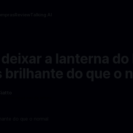
ompras
Review
Talking AI
eixar a lanterna do 
 brilhante do que o 
Ciatto
—
2 min read min de leitura