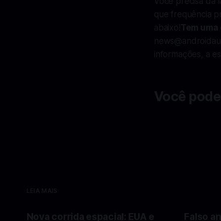
Você precisa da l
que frequência p
abaixo!
Tem uma 
news@androidaut
informações, a es
Você pode
LEIA MAIS
Nova corrida espacial: EUA e
Falso an