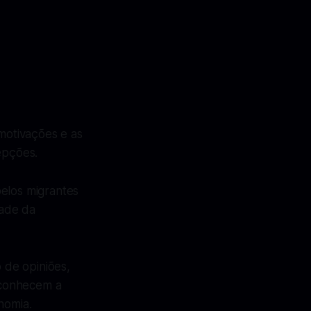
 motivações e as
epções.
pelos migrantes
dade da
 de opiniões,
econhecem a
nomia.