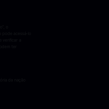
o”, o
o pode acessá-lo
verificar a
podem ter
ória da nação