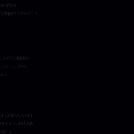
esafios
 origem devido a
quanto alguns
oas, outros
uas
britânicos com
com a realidade
ais e