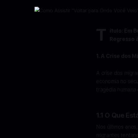
T
ítulo: Em 
Regresso 
1. A Crise dos 
A crise dos migra
economia no sécu
tragédia humana 
1.1 O Que Es
Nos últimos anos
migrantes tentan