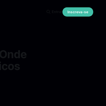
Entrar
Inscreva-se
a Onde
icos