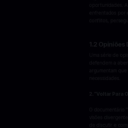
oportunidades. A
enfrentados por 
conflitos, perseg
1.2 Opiniões
Uma série de opin
defendem a abert
argumentam que a
necessidades.
2. “Voltar Para
O documentário “
visões divergent
de discutir e co