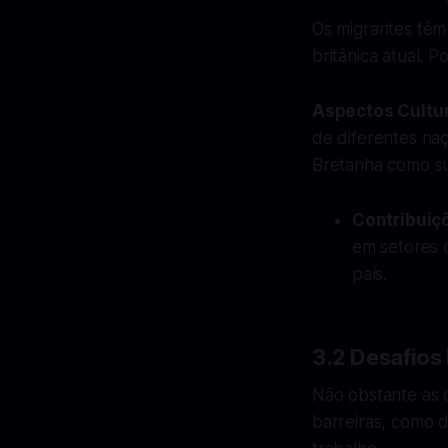
Os migrantes tê
britânica atual. P
Aspectos Cultu
de diferentes na
Bretanha como su
Contribuiç
em setores 
país.
3.2 Desafios
Não obstante as c
barreiras, como d