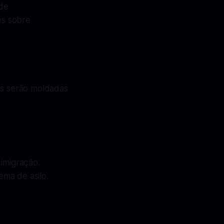
 de
es sobre
as serão moldadas
 imigração.
ma de asilo.