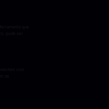
 ferramenta que
ro, pode ser
 conectem com
am na