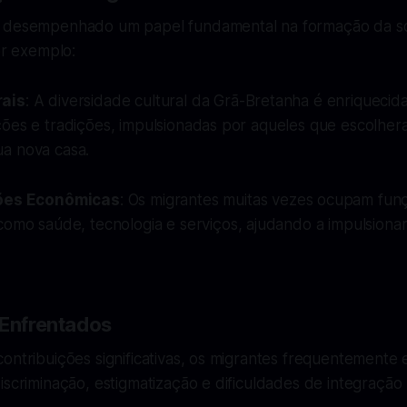
m desempenhado um papel fundamental na formação da s
or exemplo:
rais
: A diversidade cultural da Grã-Bretanha é enriquecida
ções e tradições, impulsionadas por aqueles que escolher
a nova casa.
ões Econômicas
: Os migrantes muitas vezes ocupam funç
como saúde, tecnologia e serviços, ajudando a impulsiona
 Enfrentados
ontribuições significativas, os migrantes frequentemente
iscriminação, estigmatização e dificuldades de integraçã