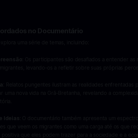
bordados no Documentário
xplora uma série de temas, incluindo:
preensão
: Os participantes são desafiados a entender as
migrantes, levando-os a refletir sobre suas próprias perc
da
: Relatos pungentes ilustram as realidades enfrentadas 
r uma nova vida na Grã-Bretanha, revelando a complexi
tória.
e Ideias
: O documentário também apresenta um espectro
es que veem os migrantes como uma carga até os que r
 positiva que eles podem trazer para a sociedade e a eco