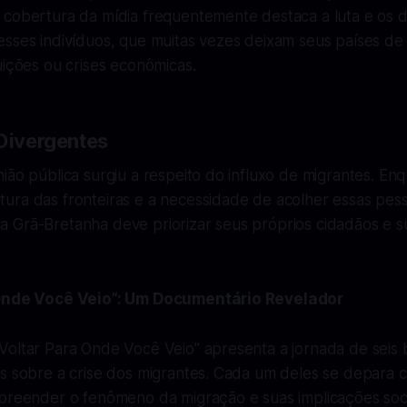
 cobertura da mídia frequentemente destaca a luta e os d
esses indivíduos, que muitas vezes deixam seus países de
uições ou crises econômicas.
 Divergentes
ião pública surgiu a respeito do influxo de migrantes. En
ura das fronteiras e a necessidade de acolher essas pess
 Grã-Bretanha deve priorizar seus próprios cidadãos e s
 Onde Você Veio”: Um Documentário Revelador
Voltar Para Onde Você Veio” apresenta a jornada de seis 
es sobre a crise dos migrantes. Cada um deles se depara 
mpreender o fenômeno da migração e suas implicações soci