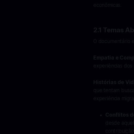
econômicas.
2.1 Temas A
O documentário e
Empatia e Com
experiências dos 
Histórias de Vi
que tentam busca
experiência migra
Conflitos d
desde aquel
contribuição