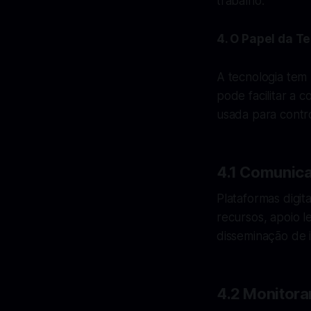
trabalho.
4. O Papel da T
A tecnologia tem
pode facilitar a 
usada para contro
4.1 Comunic
Plataformas digi
recursos, apoio l
disseminação de 
4.2 Monitora