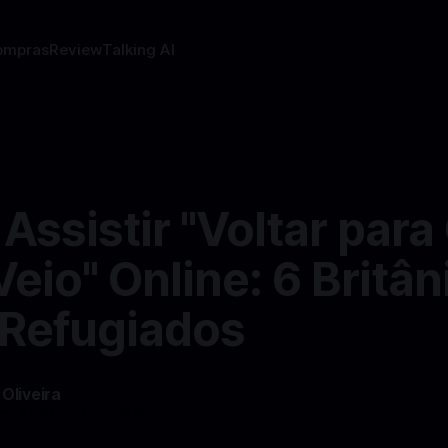
ompras
Review
Talking AI
ssistir "Voltar par
eio" Online: 6 Britân
Refugiados
 Oliveira
—
4 min read min de leitura