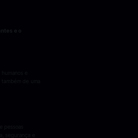
antes e o
os humanos e
as também de uma
de pessoas
a, segurança e