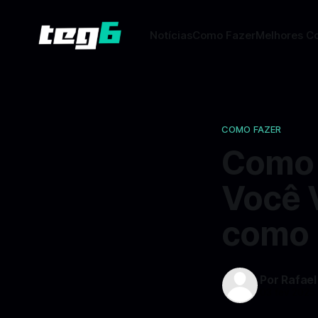
Notícias
Como Fazer
Melhores C
COMO FAZER
Como A
Você V
como 
Por Rafael
03 fev 2025