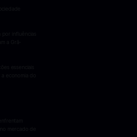
ociedade
 por influências
am a Grã-
ões essenciais
r a economia do
 enfrentam
o no mercado de