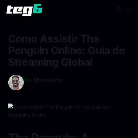
Como Assistir The
Penguin Online: Guia de
Streaming Global
Por Elton Ciatto
19 set 2024
—
4 min read min de leitura
The Penguin: A