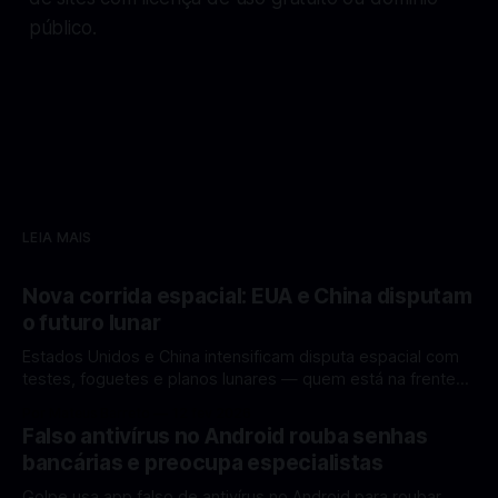
público.
LEIA MAIS
Nova corrida espacial: EUA e China disputam
o futuro lunar
Estados Unidos e China intensificam disputa espacial com
testes, foguetes e planos lunares — quem está na frente
rumo à Lua antes de 2030? A corrida espacial voltou a
Por Mateus Barreto
12 fev 2026
ganhar destaque global com Estados Unidos e China
Falso antivírus no Android rouba senhas
disputando protagonismo na exploração lunar, em um
bancárias e preocupa especialistas
cenário que une avanços tecnológicos, testes de
Golpe usa app falso de antivírus no Android para roubar