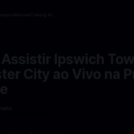
ompras
Review
Talking AI
Assistir Ipswich Tow
ter City ao Vivo na 
e
Ciatto
4
—
3 min read min de leitura