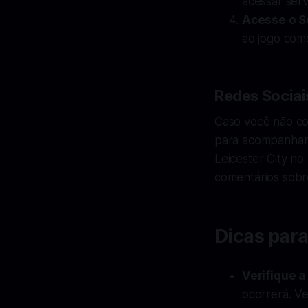
acessar serv
Acesse o S
ao jogo com
Redes Sociai
Caso você não con
para acompanhar 
Leicester City n
comentários sobre
Dicas para
Verifique 
ocorrerá. Ve