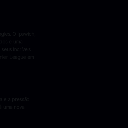
nglês. O Ipswich,
ados e uma
 seus incríveis
emier League em
da e a pressão
 é uma nova