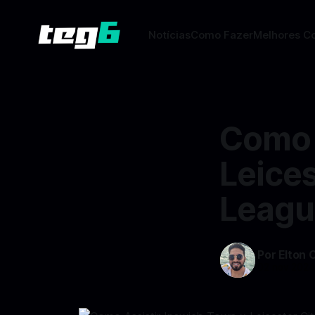
Notícias
Como Fazer
Melhores C
Como 
Leices
Leagu
Por Elton 
02 nov 202