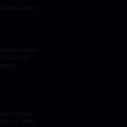
avorita e assista
elente alternativa
ich Town e do
zações e
ando a partida
perderá o evento.