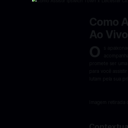
Como As
Ao Vivo
O
s apaixona
acompanhar
promete ser uma 
para você assisti
lutam pela sua pr
Imagem retirada d
Contextua