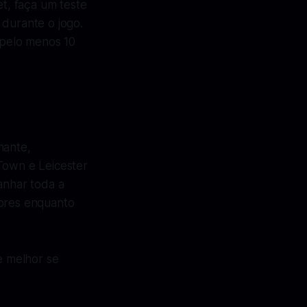
t, faça um teste
 durante o jogo.
 pelo menos 10
nante,
Town e Leicester
anhar toda a
dores enquanto
e melhor se