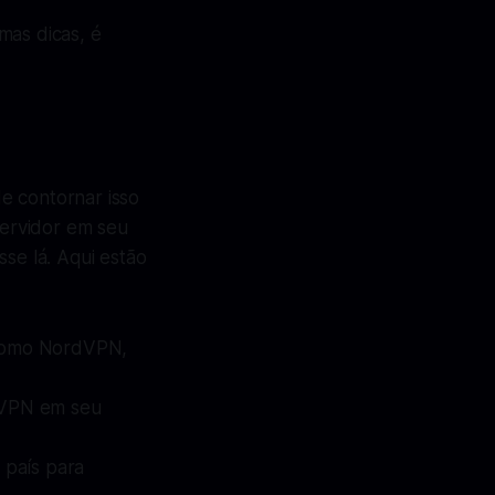
mas dicas, é
e contornar isso
ervidor em seu
sse lá. Aqui estão
 como NordVPN,
a VPN em seu
 país para