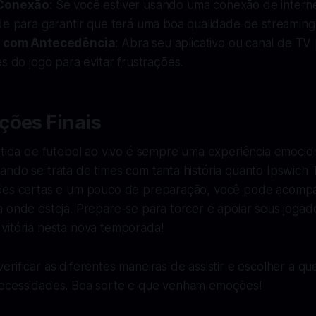
 Conexão
: Se você estiver usando uma conexão de interne
de para garantir que terá uma boa qualidade de streaming
e com Antecedência
: Abra seu aplicativo ou canal de TV
s do jogo para evitar frustrações.
ções Finais
rtida de futebol ao vivo é sempre uma experiência emocio
ndo se trata de times com tanta história quanto Ipswich 
ões certas e um pouco de preparação, você pode acomp
a onde esteja. Prepare-se para torcer e apoiar seus joga
vitória nesta nova temporada!
rificar as diferentes maneiras de assistir e escolher a qu
ecessidades. Boa sorte e que venham emoções!