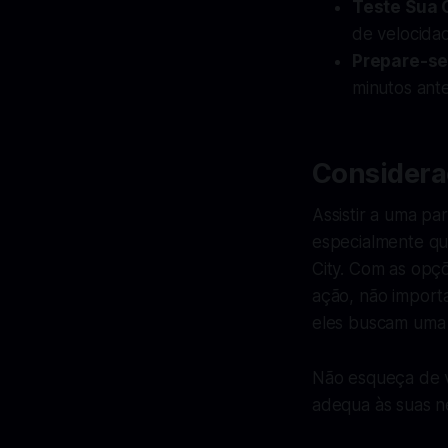
Teste Sua
de velocida
Prepare-s
minutos ante
Considera
Assistir a uma pa
especialmente qua
City. Com as opç
ação, não import
eles buscam uma 
Não esqueça de ve
adequa às suas n