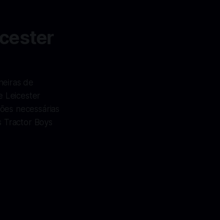
icester
neiras de
e Leicester
ções necessárias
s Tractor Boys