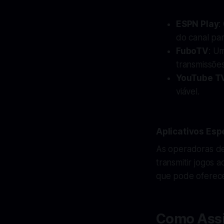
ESPN Play
:
do canal para
FuboTV
: U
transmissões
YouTube T
viável.
Aplicativos Esp
As operadoras de
transmitir jogos 
que pode oferece
Como Assi