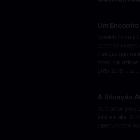
Um Encontro 
Ipswich Town e Le
conhecido como o
tradição que remo
feitos nas últim
2015-2016, traz u
A Situação At
Os Tractor Boys e
está em alta. O i
oportunidade para