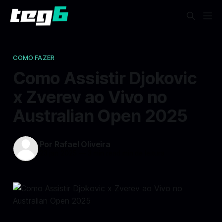
COMO FAZER
Como Assistir Djokovic
x Zverev ao Vivo no
Australian Open 2025
Por Rafael Oliveira
23 jan 2025
—
3 min read min de leitura