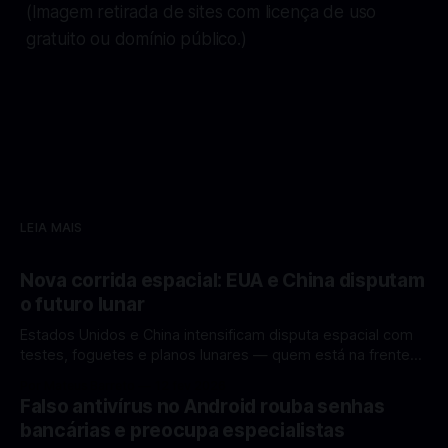
(Imagem retirada de sites com licença de uso
gratuito ou domínio público.)
LEIA MAIS
Nova corrida espacial: EUA e China disputam
o futuro lunar
Estados Unidos e China intensificam disputa espacial com
testes, foguetes e planos lunares — quem está na frente
rumo à Lua antes de 2030? A corrida espacial voltou a
Por Mateus Barreto
12 fev 2026
ganhar destaque global com Estados Unidos e China
Falso antivírus no Android rouba senhas
disputando protagonismo na exploração lunar, em um
bancárias e preocupa especialistas
cenário que une avanços tecnológicos, testes de