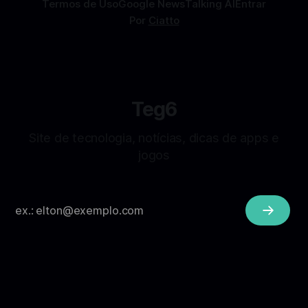
Termos de Uso
Google News
Talking AI
Entrar
Por
Ciatto
Teg6
Site de tecnologia, notícias, dicas de apps e
jogos