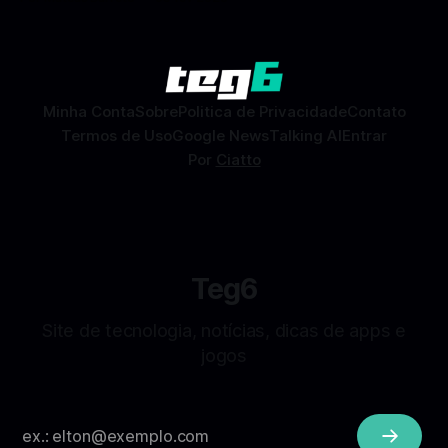
Dating) é uma ferramenta gratuita dentro do app do
Facebook que permite conhecer pessoas novas, fazer
combinações e, com sorte, marcar encontros reais — tudo
sem
Minha Conta
Sobre
Politica de Privacidade
Contato
Termos de Uso
Google News
Talking AI
Entrar
Por
Ciatto
Teg6
Site de tecnologia, notícias, dicas de apps e
jogos