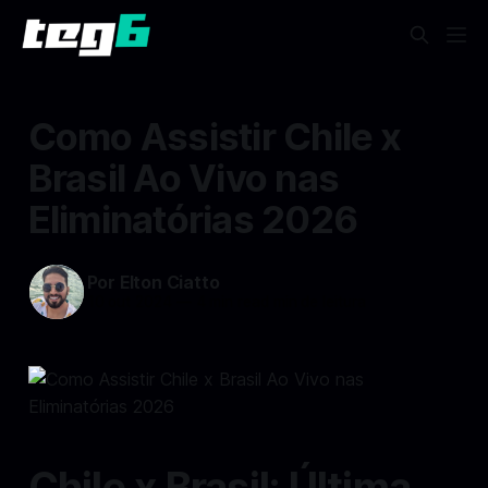
Como Assistir Chile x
Brasil Ao Vivo nas
Eliminatórias 2026
Por Elton Ciatto
10 out 2024
—
4 min read min de leitura
Chile x Brasil: Última