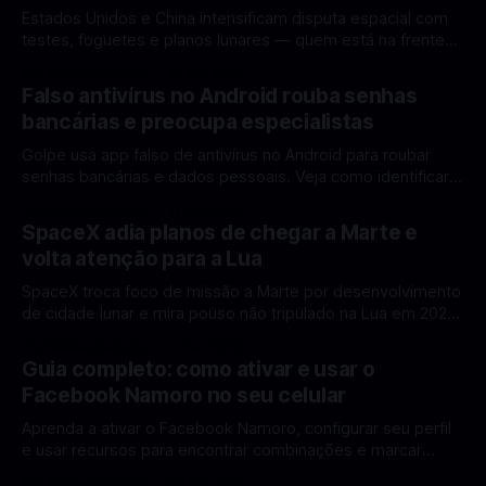
Estados Unidos e China intensificam disputa espacial com
testes, foguetes e planos lunares — quem está na frente
rumo à Lua antes de 2030? A corrida espacial voltou a
Por Mateus Barreto
12 fev 2026
ganhar destaque global com Estados Unidos e China
Falso antivírus no Android rouba senhas
disputando protagonismo na exploração lunar, em um
bancárias e preocupa especialistas
cenário que une avanços tecnológicos, testes de
Golpe usa app falso de antivírus no Android para roubar
senhas bancárias e dados pessoais. Veja como identificar e
se proteger. Um novo golpe envolvendo aplicativos falsos
Por Mateus Barreto
11 fev 2026
de antivírus no Android está chamando atenção de
SpaceX adia planos de chegar a Marte e
especialistas em cibersegurança. Em vez de proteger o
volta atenção para a Lua
celular, o app fraudulento atua como um
SpaceX troca foco de missão a Marte por desenvolvimento
de cidade lunar e mira pouso não tripulado na Lua em 2027,
diz Elon Musk. A SpaceX, a empresa aeroespacial fundada
Por Mateus Barreto
11 fev 2026
por Elon Musk, anunciou uma mudança significativa na sua
Guia completo: como ativar e usar o
estratégia de exploração espacial: os planos para uma
Facebook Namoro no seu celular
missão humana ou
Aprenda a ativar o Facebook Namoro, configurar seu perfil
e usar recursos para encontrar combinações e marcar
encontros reais no app. O Facebook Namoro (Facebook
Por Mateus Barreto
09 fev 2026