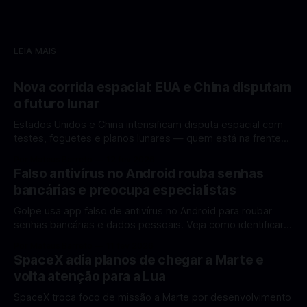
LEIA MAIS
Nova corrida espacial: EUA e China disputam
o futuro lunar
Estados Unidos e China intensificam disputa espacial com
testes, foguetes e planos lunares — quem está na frente
rumo à Lua antes de 2030? A corrida espacial voltou a
Por Mateus Barreto
12 fev 2026
ganhar destaque global com Estados Unidos e China
Falso antivírus no Android rouba senhas
disputando protagonismo na exploração lunar, em um
bancárias e preocupa especialistas
cenário que une avanços tecnológicos, testes de
Golpe usa app falso de antivírus no Android para roubar
senhas bancárias e dados pessoais. Veja como identificar e
se proteger. Um novo golpe envolvendo aplicativos falsos
Por Mateus Barreto
11 fev 2026
de antivírus no Android está chamando atenção de
SpaceX adia planos de chegar a Marte e
especialistas em cibersegurança. Em vez de proteger o
volta atenção para a Lua
celular, o app fraudulento atua como um
SpaceX troca foco de missão a Marte por desenvolvimento