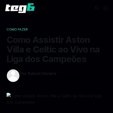
COMO FAZER
Como Assistir Aston
Villa e Celtic ao Vivo na
Liga dos Campeões
Por Rafael Oliveira
29 jan 2025
—
4 min read min de leitura