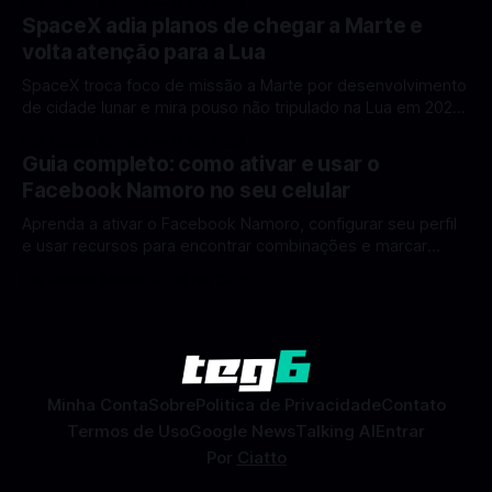
Por Mateus Barreto
11 fev 2026
de antivírus no Android está chamando atenção de
SpaceX adia planos de chegar a Marte e
especialistas em cibersegurança. Em vez de proteger o
volta atenção para a Lua
celular, o app fraudulento atua como um
SpaceX troca foco de missão a Marte por desenvolvimento
de cidade lunar e mira pouso não tripulado na Lua em 2027,
diz Elon Musk. A SpaceX, a empresa aeroespacial fundada
Por Mateus Barreto
11 fev 2026
por Elon Musk, anunciou uma mudança significativa na sua
Guia completo: como ativar e usar o
estratégia de exploração espacial: os planos para uma
Facebook Namoro no seu celular
missão humana ou
Aprenda a ativar o Facebook Namoro, configurar seu perfil
e usar recursos para encontrar combinações e marcar
encontros reais no app. O Facebook Namoro (Facebook
Por Mateus Barreto
09 fev 2026
Dating) é uma ferramenta gratuita dentro do app do
Facebook que permite conhecer pessoas novas, fazer
combinações e, com sorte, marcar encontros reais — tudo
sem
Minha Conta
Sobre
Politica de Privacidade
Contato
Termos de Uso
Google News
Talking AI
Entrar
Por
Ciatto