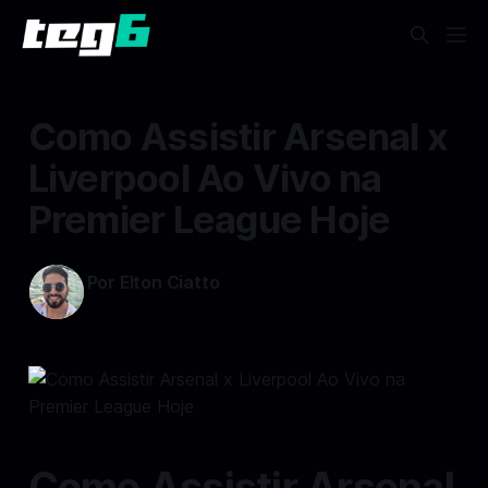
Como Assistir Arsenal x
Liverpool Ao Vivo na
Premier League Hoje
Por Elton Ciatto
27 out 2024
—
4 min read min de leitura
Como Assistir Arsenal