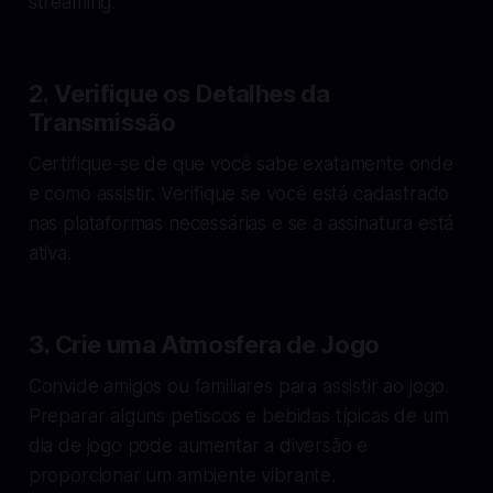
streaming.
2. Verifique os Detalhes da
Transmissão
Certifique-se de que você sabe exatamente onde
e como assistir. Verifique se você está cadastrado
nas plataformas necessárias e se a assinatura está
ativa.
3. Crie uma Atmosfera de Jogo
Convide amigos ou familiares para assistir ao jogo.
Preparar alguns petiscos e bebidas típicas de um
dia de jogo pode aumentar a diversão e
proporcionar um ambiente vibrante.