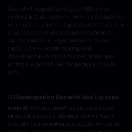
Arsenal e Liverpool são dois dos clubes mais
emblemáticos da Inglaterra, com uma rica história e
uma rivalidade acirrada. A partida entre essas duas
equipes é sempre um destaque na temporada,
atraindo milhões de espectadores de todo o
mundo. Com o recente desempenho
impressionante de ambos os times, temos uma
partida que promete ser competitiva e cheia de
ação.
O Desempenho Recente das Equipes
Arsenal:
Com um plantel repleto de talento e
táticas eficazes sob a liderança de Arne Slot, o
Arsenal busca consolidar sua posição no topo da
tabela. Os Gunners vêm apresentando um futebol