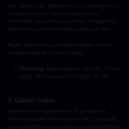
Nos últimos anos, plataformas de streaming têm se
tornado cada vez mais populares para a
transmissão de eventos esportivos. As seguintes
plataformas podem oferecer a partida ao vivo:
Star+
: Oferece uma gama de esportes ao vivo,
incluindo jogos da Premier League.
Globoplay
: Para assinantes da Globo, é uma
opção viável para assistir a jogos ao vivo.
3. Canais Online
Existem canais especializados disponíveis na
internet que transmitem jogos ao vivo. Entretanto,
é fundamental ter cuidado ao acessar plataformas