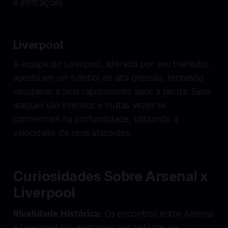
e infiltrações.
Liverpool
A equipe do Liverpool, liderada por seu treinador,
aposta em um futebol de alta pressão, tentando
recuperar a bola rapidamente após a perda. Seus
ataques são intensos e muitas vezes se
concentram na profundidade, utilizando a
velocidade de seus atacantes.
Curiosidades Sobre Arsenal x
Liverpool
Rivalidade Histórica:
Os encontros entre Arsenal
e Liverpool são marcados por histórias de