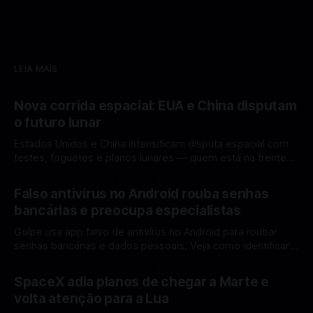
LEIA MAIS
Nova corrida espacial: EUA e China disputam
o futuro lunar
Estados Unidos e China intensificam disputa espacial com
testes, foguetes e planos lunares — quem está na frente
rumo à Lua antes de 2030? A corrida espacial voltou a
Por Mateus Barreto
12 fev 2026
ganhar destaque global com Estados Unidos e China
Falso antivírus no Android rouba senhas
disputando protagonismo na exploração lunar, em um
bancárias e preocupa especialistas
cenário que une avanços tecnológicos, testes de
Golpe usa app falso de antivírus no Android para roubar
senhas bancárias e dados pessoais. Veja como identificar e
se proteger. Um novo golpe envolvendo aplicativos falsos
Por Mateus Barreto
11 fev 2026
de antivírus no Android está chamando atenção de
SpaceX adia planos de chegar a Marte e
especialistas em cibersegurança. Em vez de proteger o
volta atenção para a Lua
celular, o app fraudulento atua como um