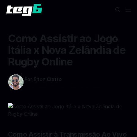
Como Assistir ao Jogo
Itália x Nova Zelândia de
Rugby Online
Por Elton Ciatto
22 nov 2024
—
4 min read min de leitura
Como Assistir à Transmissão Ao Vivo