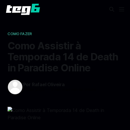
COMO FAZER
Como Assistir à
Temporada 14 de Death
in Paradise Online
Por Rafael Oliveira
31 jan 2025
—
3 min read min de leitura