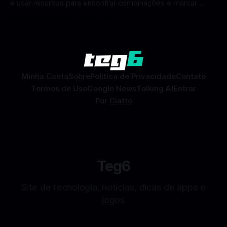
e usar recursos para encontrar combinações e marcar
encontros reais no app. O Facebook Namoro (Facebook
Por Mateus Barreto
09 fev 2026
Dating) é uma ferramenta gratuita dentro do app do
Facebook que permite conhecer pessoas novas, fazer
combinações e, com sorte, marcar encontros reais — tudo
sem
Minha Conta
Sobre
Politica de Privacidade
Contato
Termos de Uso
Google News
Talking AI
Entrar
Por
Ciatto
Teg6
Site de tecnologia, notícias, dicas de apps e
jogos