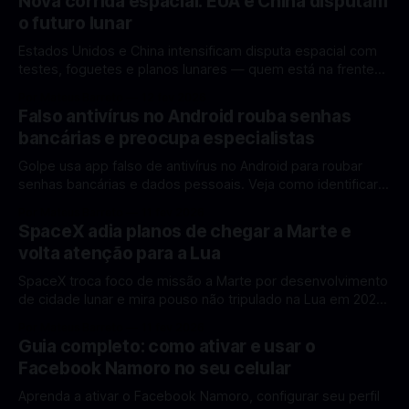
Nova corrida espacial: EUA e China disputam
o futuro lunar
Estados Unidos e China intensificam disputa espacial com
testes, foguetes e planos lunares — quem está na frente
rumo à Lua antes de 2030? A corrida espacial voltou a
Por Mateus Barreto
12 fev 2026
ganhar destaque global com Estados Unidos e China
Falso antivírus no Android rouba senhas
disputando protagonismo na exploração lunar, em um
bancárias e preocupa especialistas
cenário que une avanços tecnológicos, testes de
Golpe usa app falso de antivírus no Android para roubar
senhas bancárias e dados pessoais. Veja como identificar e
se proteger. Um novo golpe envolvendo aplicativos falsos
Por Mateus Barreto
11 fev 2026
de antivírus no Android está chamando atenção de
SpaceX adia planos de chegar a Marte e
especialistas em cibersegurança. Em vez de proteger o
volta atenção para a Lua
celular, o app fraudulento atua como um
SpaceX troca foco de missão a Marte por desenvolvimento
de cidade lunar e mira pouso não tripulado na Lua em 2027,
diz Elon Musk. A SpaceX, a empresa aeroespacial fundada
Por Mateus Barreto
11 fev 2026
por Elon Musk, anunciou uma mudança significativa na sua
Guia completo: como ativar e usar o
estratégia de exploração espacial: os planos para uma
Facebook Namoro no seu celular
missão humana ou
Aprenda a ativar o Facebook Namoro, configurar seu perfil