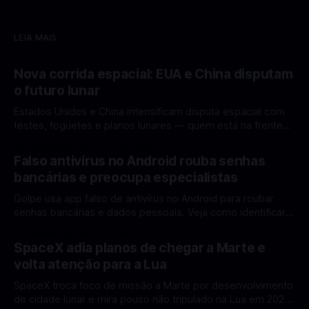
LEIA MAIS
Nova corrida espacial: EUA e China disputam
o futuro lunar
Estados Unidos e China intensificam disputa espacial com
testes, foguetes e planos lunares — quem está na frente
rumo à Lua antes de 2030? A corrida espacial voltou a
Por Mateus Barreto
12 fev 2026
ganhar destaque global com Estados Unidos e China
Falso antivírus no Android rouba senhas
disputando protagonismo na exploração lunar, em um
bancárias e preocupa especialistas
cenário que une avanços tecnológicos, testes de
Golpe usa app falso de antivírus no Android para roubar
senhas bancárias e dados pessoais. Veja como identificar e
se proteger. Um novo golpe envolvendo aplicativos falsos
Por Mateus Barreto
11 fev 2026
de antivírus no Android está chamando atenção de
SpaceX adia planos de chegar a Marte e
especialistas em cibersegurança. Em vez de proteger o
volta atenção para a Lua
celular, o app fraudulento atua como um
SpaceX troca foco de missão a Marte por desenvolvimento
de cidade lunar e mira pouso não tripulado na Lua em 2027,