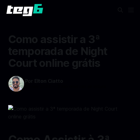
Como assistir a 3ª
temporada de Night
Court online grátis
Por Elton Ciatto
20 nov 2024
—
3 min read min de leitura
Como Assistir à 3ª