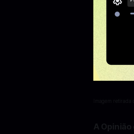
Imagem retirada d
A Opinião 