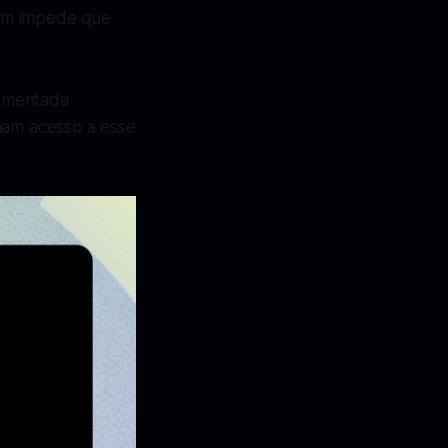
bém impede que
lementada
ham acesso a esse