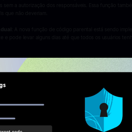
s sem a autorização dos responsáveis. Essa função tam
fis que não deveriam.
adual
: A nova função de código parental está sendo imp
e e pode levar alguns dias até que todos os usuários ten