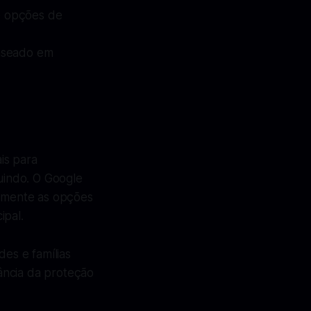
 e opções de
baseado em
is para
uindo. O Google
uamente as opções
ipal.
es e famílias
ância da proteção