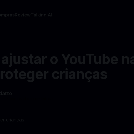
ompras
Review
Talking AI
ajustar o YouTube n
roteger crianças
Ciatto
—
3 min read min de leitura