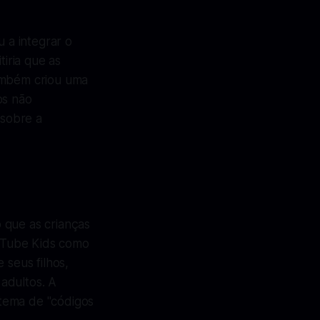
 a integrar o
tiria que as
também criou uma
os não
 sobre a
 que as crianças
uTube Kids como
 seus filhos,
adultos. A
tema de "códigos