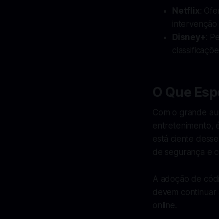
Netflix
: Of
intervenção 
Disney+
: P
classificaçõe
O Que Esp
Com o grande aum
entretenimento, 
está ciente desse
de segurança e co
A adoção de códi
devem continuar 
online.