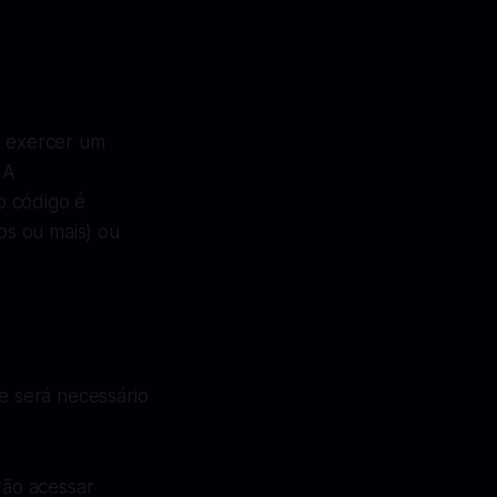
s exercer um
 A
o código é
nos ou mais) ou
e será necessário
.
rão acessar