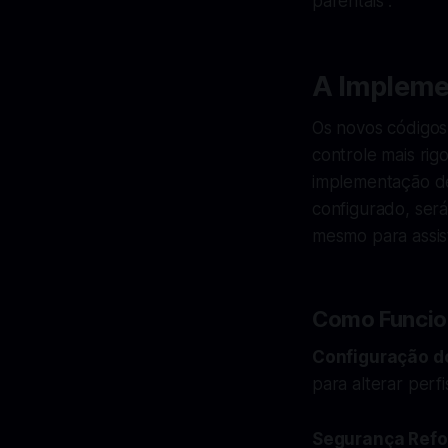
parentais".
A Impleme
Os novos códigos 
controle mais ri
implementação de
configurado, será
mesmo para assis
Como Funcio
Configuração d
para alterar perf
Segurança Ref