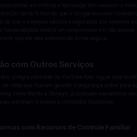
especialistas em infância e tecnologia têm saudado a me
a direção certa. O fato de que o Google levou em conside
nal de que a empresa valoriza a segurança dos menores em
va funcionalidade mostra um compromisso em não apenas 
antir que ele seja acessível de forma segura.
o com Outros Serviços
dos códigos parentais no YouTube Kids segue uma tendê
 de mídia que buscam garantir a segurança online para as
aming, como Netflix e Disney+, já possuem mecanismos se
ais restrinjam o acesso a conteúdos impróprios.
formas com Recursos de Controle Familiar