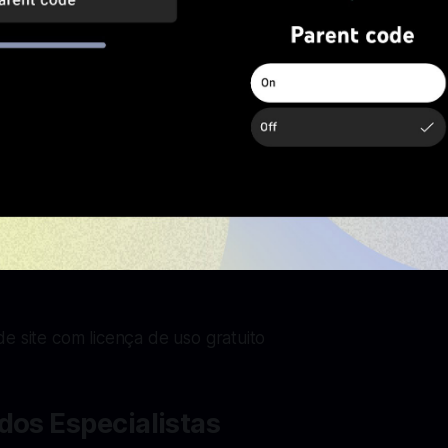
e site com licença de uso gratuito
dos Especialistas