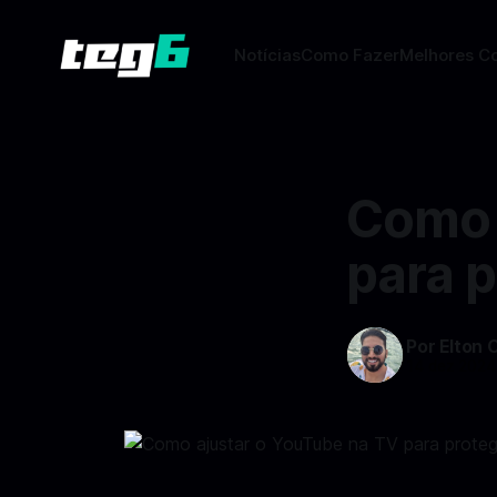
Notícias
Como Fazer
Melhores C
Como 
para p
Por Elton 
14 dez 2024