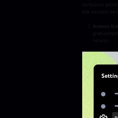
conteúdos adulto
elas excluam per
Acesso Gr
gradualment
recurso.