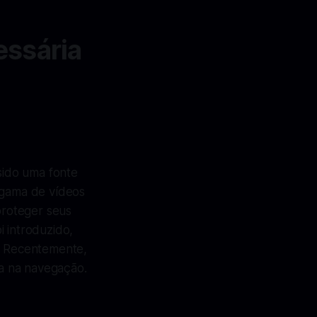
essária
sido uma fonte
a gama de vídeos
proteger seus
i introduzido,
l. Recentemente,
a na navegação.