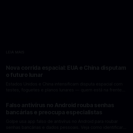
LEIA MAIS
Nova corrida espacial: EUA e China disputam
o futuro lunar
Estados Unidos e China intensificam disputa espacial com
testes, foguetes e planos lunares — quem está na frente
rumo à Lua antes de 2030? A corrida espacial voltou a
Por Mateus Barreto
12 fev 2026
ganhar destaque global com Estados Unidos e China
Falso antivírus no Android rouba senhas
disputando protagonismo na exploração lunar, em um
bancárias e preocupa especialistas
cenário que une avanços tecnológicos, testes de
Golpe usa app falso de antivírus no Android para roubar
senhas bancárias e dados pessoais. Veja como identificar e