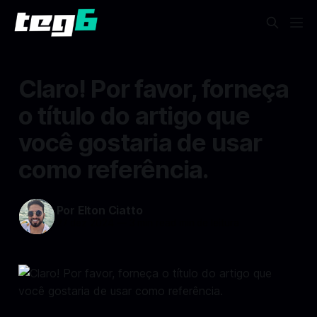
Claro! Por favor, forneça
o título do artigo que
você gostaria de usar
como referência.
Por Elton Ciatto
27 dez 2024
—
3 min read min de leitura