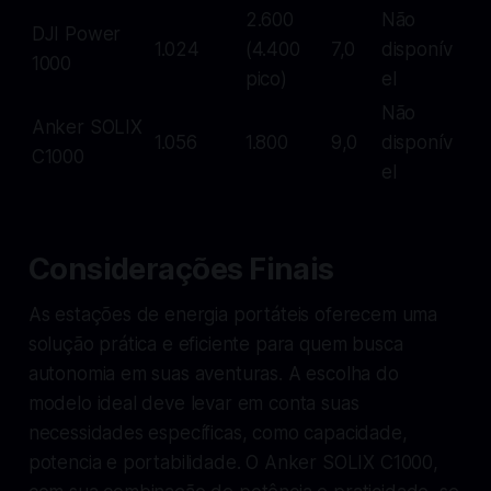
2.600
Não
DJI Power
1.024
(4.400
7,0
disponív
1000
pico)
el
Não
Anker SOLIX
1.056
1.800
9,0
disponív
C1000
el
Considerações Finais
As estações de energia portáteis oferecem uma
solução prática e eficiente para quem busca
autonomia em suas aventuras. A escolha do
modelo ideal deve levar em conta suas
necessidades específicas, como capacidade,
potencia e portabilidade. O Anker SOLIX C1000,