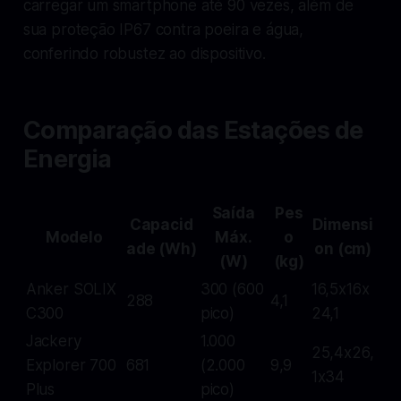
carregar um smartphone até 90 vezes, além de
sua proteção IP67 contra poeira e água,
conferindo robustez ao dispositivo.
Comparação das Estações de
Energia
Saída
Pes
Capacid
Dimensi
Modelo
Máx.
o
ade (Wh)
on (cm)
(W)
(kg)
Anker SOLIX
300 (600
16,5x16x
288
4,1
C300
pico)
24,1
Jackery
1.000
25,4x26,
Explorer 700
681
(2.000
9,9
1x34
Plus
pico)