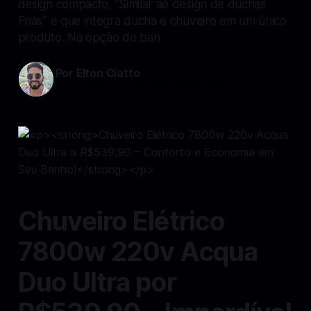
design compacto, “Similar ao design de duchas
Frias” e que integra ducha e chuveiro em um único
produto. Na opção de ban
Por Elton Ciatto
17 set 2024
—
2 min read min de leitura
Chuveiro Elétrico
7800w 220v Acqua
Duo Ultra por