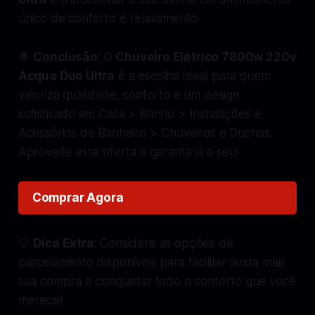
único de conforto e relaxamento.
🌟
Conclusão
: O
Chuveiro Elétrico 7800w 220v
Acqua Duo Ultra
é a escolha ideal para quem
valoriza qualidade, conforto e um design
sofisticado em Casa > Banho > Instalações e
Acessórios de Banheiro > Chuveiros e Duchas.
Aproveite essa oferta e garanta já o seu!
Comprar Agora
💡
Dica Extra
: Considere as opções de
parcelamento disponíveis para facilitar ainda mais
sua compra e conquistar todo o conforto que você
merece!