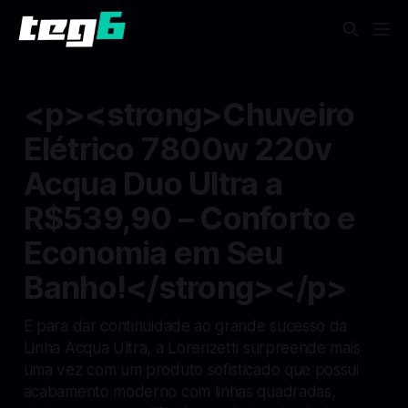
<p><strong>Chuveiro
Elétrico 7800w 220v
Acqua Duo Ultra a
R$539,90 – Conforto e
Economia em Seu
Banho!</strong></p>
E para dar continuidade ao grande sucesso da
Linha Acqua Ultra, a Lorenzetti surpreende mais
uma vez com um produto sofisticado que possui
acabamento moderno com linhas quadradas,