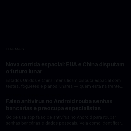
LEIA MAIS
Nova corrida espacial: EUA e China disputam
o futuro lunar
Estados Unidos e China intensificam disputa espacial com
testes, foguetes e planos lunares — quem está na frente
rumo à Lua antes de 2030? A corrida espacial voltou a
Por Mateus Barreto
12 fev 2026
ganhar destaque global com Estados Unidos e China
Falso antivírus no Android rouba senhas
disputando protagonismo na exploração lunar, em um
bancárias e preocupa especialistas
cenário que une avanços tecnológicos, testes de
Golpe usa app falso de antivírus no Android para roubar
senhas bancárias e dados pessoais. Veja como identificar e
se proteger. Um novo golpe envolvendo aplicativos falsos