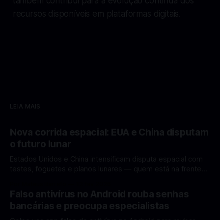
também contribui para a evolução contínua dos
recursos disponíveis em plataformas digitais.
LEIA MAIS
Nova corrida espacial: EUA e China disputam
o futuro lunar
Estados Unidos e China intensificam disputa espacial com
testes, foguetes e planos lunares — quem está na frente
rumo à Lua antes de 2030? A corrida espacial voltou a
Por Mateus Barreto
12 fev 2026
ganhar destaque global com Estados Unidos e China
Falso antivírus no Android rouba senhas
disputando protagonismo na exploração lunar, em um
bancárias e preocupa especialistas
cenário que une avanços tecnológicos, testes de