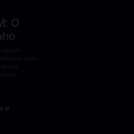
M: O
nho
s laptops
Qualcomm. Esses
izam uma
ncia em
e e