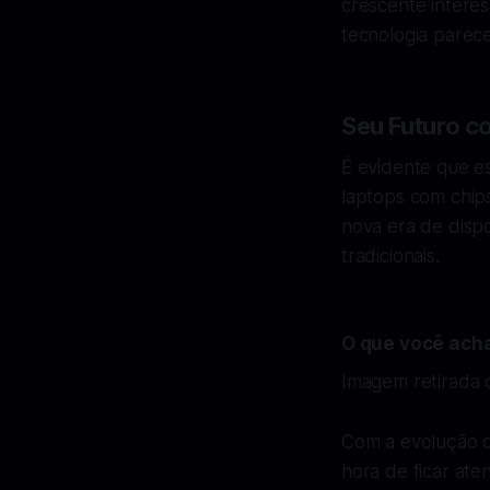
crescente interes
tecnologia parec
Seu Futuro 
É evidente que e
laptops com chip
nova era de dispo
tradicionais.
O que você ach
Imagem retirada d
Com a evolução c
hora de ficar at