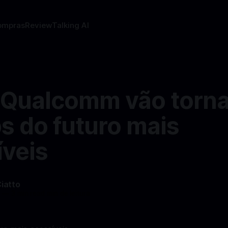
ompras
Review
Talking AI
 Qualcomm vão torna
s do futuro mais
íveis
Ciatto
4
—
3 min read min de leitura