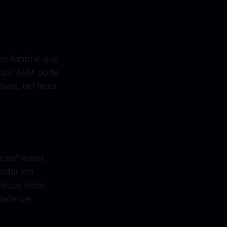
nte lembrar que
aptops ARM pode
tivos, um tema
e softwares
 rodar em
ulo inicial.
idade de