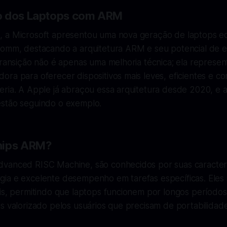
o dos Laptops com ARM
 a Microsoft apresentou uma nova geração de laptops 
comm, destacando a arquitetura ARM e seu potencial de ef
transição não é apenas uma melhoria técnica; ela represe
ra para oferecer dispositivos mais leves, eficientes e c
eria. A Apple já abraçou essa arquitetura desde 2020, e 
stão seguindo o exemplo.
hips ARM?
vanced RISC Machine, são conhecidos por suas caracterí
ia e excelente desempenho em tarefas específicas. Eles s
is, permitindo que laptops funcionem por longos períodos
s valorizado pelos usuários que precisam de portabilidade