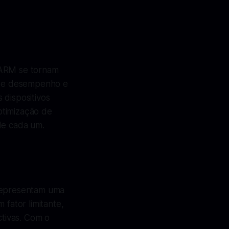
 ARM se tornam
 de desempenho e
s dispositivos
otimização de
de cada um.
representam uma
 fator limitante,
tivas. Com o