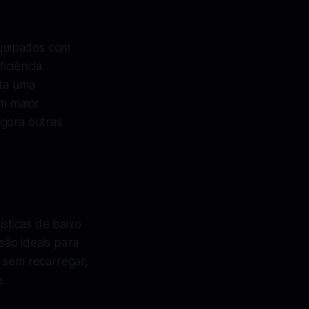
equipados com
iciência
nta uma
om maior
agora outras
sticas de baixo
ão ideais para
 sem recarregar,
.