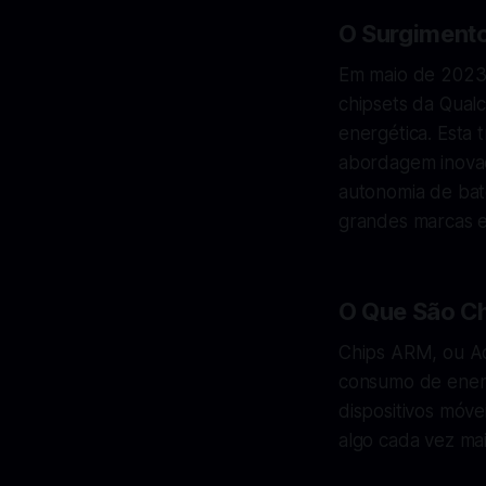
O Surgiment
Em maio de 2023,
chipsets da Qual
energética. Esta 
abordagem inovado
autonomia de bat
grandes marcas e
O Que São C
Chips ARM, ou Ad
consumo de energ
dispositivos móve
algo cada vez mai