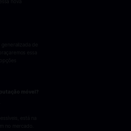
 essa nova
o generalizada de
abraçaremos essa
s opções
mputação móvel?
.
ssíveis, está na
gem no mercado.