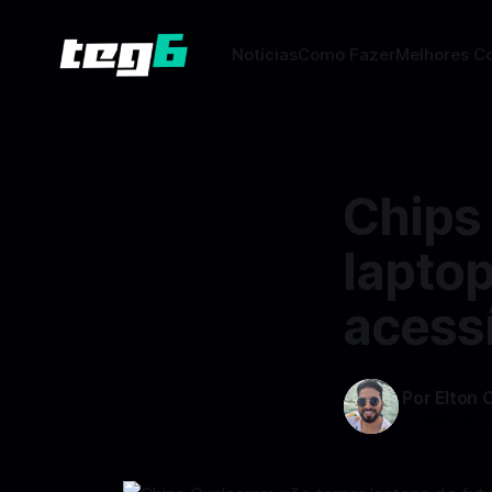
Notícias
Como Fazer
Melhores C
Chips
laptop
acess
Por Elton 
03 ago 202