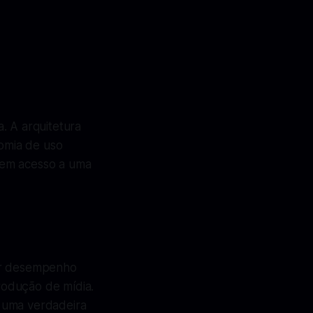
. A arquitetura
omia de uso
sem acesso a uma
cer desempenho
rodução de mídia.
o uma verdadeira