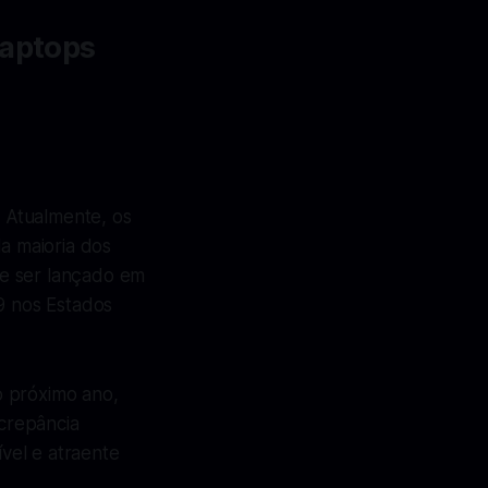
Laptops
 Atualmente, os
a maioria dos
ve ser lançado em
9 nos Estados
o próximo ano,
crepância
ível e atraente