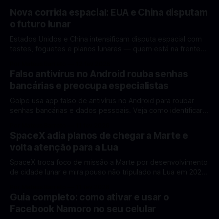
Nova corrida espacial: EUA e China disputam
o futuro lunar
Estados Unidos e China intensificam disputa espacial com
testes, foguetes e planos lunares — quem está na frente
rumo à Lua antes de 2030? A corrida espacial voltou a
Por Mateus Barreto
12 fev 2026
ganhar destaque global com Estados Unidos e China
Falso antivírus no Android rouba senhas
disputando protagonismo na exploração lunar, em um
bancárias e preocupa especialistas
cenário que une avanços tecnológicos, testes de
Golpe usa app falso de antivírus no Android para roubar
senhas bancárias e dados pessoais. Veja como identificar e
se proteger. Um novo golpe envolvendo aplicativos falsos
Por Mateus Barreto
11 fev 2026
de antivírus no Android está chamando atenção de
SpaceX adia planos de chegar a Marte e
especialistas em cibersegurança. Em vez de proteger o
volta atenção para a Lua
celular, o app fraudulento atua como um
SpaceX troca foco de missão a Marte por desenvolvimento
de cidade lunar e mira pouso não tripulado na Lua em 2027,
diz Elon Musk. A SpaceX, a empresa aeroespacial fundada
Por Mateus Barreto
11 fev 2026
por Elon Musk, anunciou uma mudança significativa na sua
Guia completo: como ativar e usar o
estratégia de exploração espacial: os planos para uma
Facebook Namoro no seu celular
missão humana ou