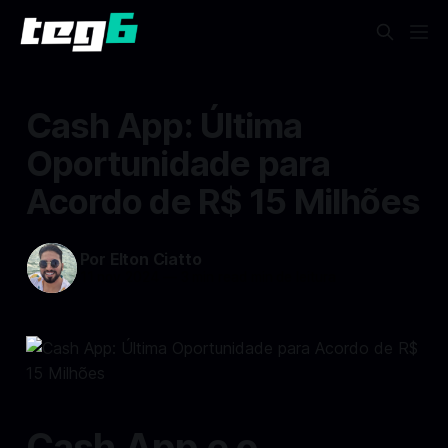
Cash App: Última
Oportunidade para
Acordo de R$ 15 Milhões
Por Elton Ciatto
11 nov 2024
—
3 min read min de leitura
Cash App e o