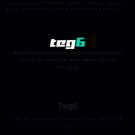
Aprenda a ativar o Facebook Namoro, configurar seu perfil
e usar recursos para encontrar combinações e marcar
encontros reais no app. O Facebook Namoro (Facebook
Por Mateus Barreto
09 fev 2026
Dating) é uma ferramenta gratuita dentro do app do
Facebook que permite conhecer pessoas novas, fazer
combinações e, com sorte, marcar encontros reais — tudo
sem
Minha Conta
Sobre
Politica de Privacidade
Contato
Termos de Uso
Google News
Talking AI
Entrar
Por
Ciatto
Teg6
Site de tecnologia, notícias, dicas de apps e
jogos