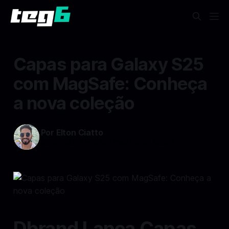
Capas para Galaxy S25
com MagSafe: Conheça
a nova coleção
Por Elton Ciatto
26 dez 2024
—
2 min read min de leitura
Dbrand Lança Capas