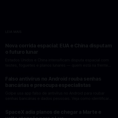
LEIA MAIS
Nova corrida espacial: EUA e China disputam
o futuro lunar
Estados Unidos e China intensificam disputa espacial com
testes, foguetes e planos lunares — quem está na frente
rumo à Lua antes de 2030? A corrida espacial voltou a
Por Mateus Barreto
12 fev 2026
ganhar destaque global com Estados Unidos e China
Falso antivírus no Android rouba senhas
disputando protagonismo na exploração lunar, em um
bancárias e preocupa especialistas
cenário que une avanços tecnológicos, testes de
Golpe usa app falso de antivírus no Android para roubar
senhas bancárias e dados pessoais. Veja como identificar e
se proteger. Um novo golpe envolvendo aplicativos falsos
Por Mateus Barreto
11 fev 2026
de antivírus no Android está chamando atenção de
SpaceX adia planos de chegar a Marte e
especialistas em cibersegurança. Em vez de proteger o