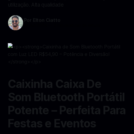
utilização. Alta qualidade
Por Elton Ciatto
17 out 2024
—
2 min read min de leitura
Caixinha Caixa De
Som Bluetooth Portátil
Potente – Perfeita Para
Festas e Eventos