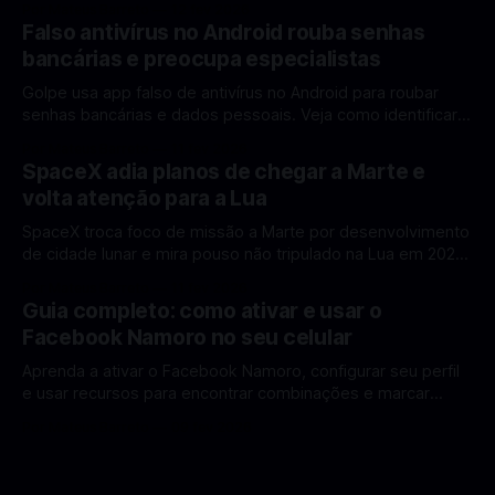
Por Mateus Barreto
12 fev 2026
ganhar destaque global com Estados Unidos e China
Falso antivírus no Android rouba senhas
disputando protagonismo na exploração lunar, em um
bancárias e preocupa especialistas
cenário que une avanços tecnológicos, testes de
Golpe usa app falso de antivírus no Android para roubar
senhas bancárias e dados pessoais. Veja como identificar e
se proteger. Um novo golpe envolvendo aplicativos falsos
Por Mateus Barreto
11 fev 2026
de antivírus no Android está chamando atenção de
SpaceX adia planos de chegar a Marte e
especialistas em cibersegurança. Em vez de proteger o
volta atenção para a Lua
celular, o app fraudulento atua como um
SpaceX troca foco de missão a Marte por desenvolvimento
de cidade lunar e mira pouso não tripulado na Lua em 2027,
diz Elon Musk. A SpaceX, a empresa aeroespacial fundada
Por Mateus Barreto
11 fev 2026
por Elon Musk, anunciou uma mudança significativa na sua
Guia completo: como ativar e usar o
estratégia de exploração espacial: os planos para uma
Facebook Namoro no seu celular
missão humana ou
Aprenda a ativar o Facebook Namoro, configurar seu perfil
e usar recursos para encontrar combinações e marcar
encontros reais no app. O Facebook Namoro (Facebook
Por Mateus Barreto
09 fev 2026
Dating) é uma ferramenta gratuita dentro do app do
Facebook que permite conhecer pessoas novas, fazer
combinações e, com sorte, marcar encontros reais — tudo