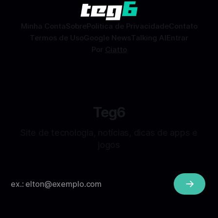
sem
Minha Conta
Sobre
Politica de Privacidade
Contato
Termos de Uso
Google News
Talking AI
Entrar
Por
Ciatto
Teg6
Site de tecnologia, notícias, dicas de apps e
jogos