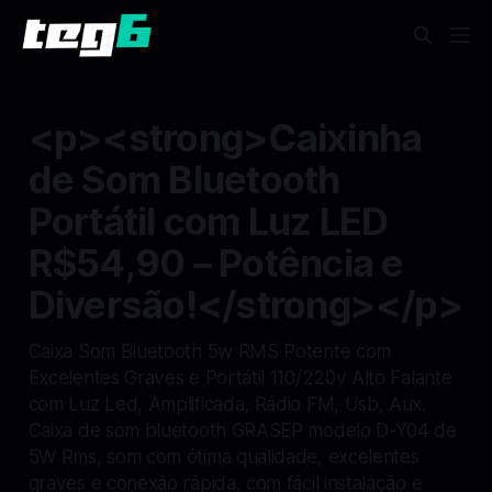
<p><strong>Caixinha
de Som Bluetooth
Portátil com Luz LED
R$54,90 – Potência e
Diversão!</strong></p>
Caixa Som Bluetooth 5w RMS Potente com
Excelentes Graves e Portátil 110/220v Alto Falante
com Luz Led, Amplificada, Rádio FM, Usb, Aux.
Caixa de som bluetooth GRASEP modelo D-Y04 de
5W Rms, som com ótima qualidade, excelentes
graves e conexão rápida, com fácil instalação e