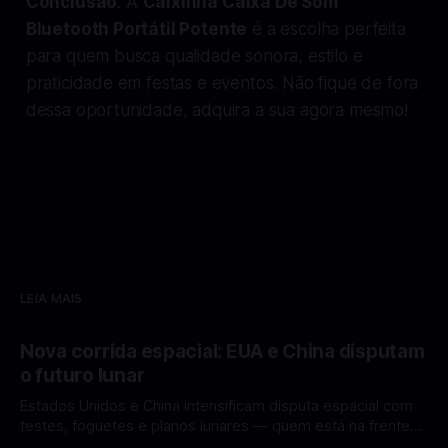
Conclusão
: A
Caixinha Caixa De Som
Bluetooth Portátil Potente
é a escolha perfeita
para quem busca qualidade sonora, estilo e
praticidade em festas e eventos. Não fique de fora
dessa oportunidade, adquira a sua agora mesmo!
LEIA MAIS
Nova corrida espacial: EUA e China disputam
o futuro lunar
Estados Unidos e China intensificam disputa espacial com
testes, foguetes e planos lunares — quem está na frente
rumo à Lua antes de 2030? A corrida espacial voltou a