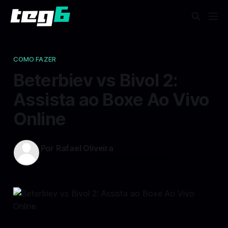
COMO FAZER
Beterbiev vs Bivol 2:
Assista ao Boxe Ao Vivo
Online
Por Rafael Oliveira
22 fev 2025
—
4 min read min de leitura