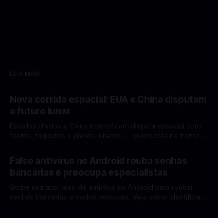
LEIA MAIS
Nova corrida espacial: EUA e China disputam
o futuro lunar
Estados Unidos e China intensificam disputa espacial com
testes, foguetes e planos lunares — quem está na frente
rumo à Lua antes de 2030? A corrida espacial voltou a
Por Mateus Barreto
12 fev 2026
ganhar destaque global com Estados Unidos e China
Falso antivírus no Android rouba senhas
disputando protagonismo na exploração lunar, em um
bancárias e preocupa especialistas
cenário que une avanços tecnológicos, testes de
Golpe usa app falso de antivírus no Android para roubar
senhas bancárias e dados pessoais. Veja como identificar e
se proteger. Um novo golpe envolvendo aplicativos falsos
Por Mateus Barreto
11 fev 2026
de antivírus no Android está chamando atenção de