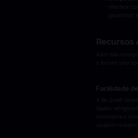
interferir 
garantindo 
Recursos 
Além das inovaçõ
o tornam uma opç
Facilidade d
A Be Quiet! també
líquido refriger
demonstra o comp
usuários realize