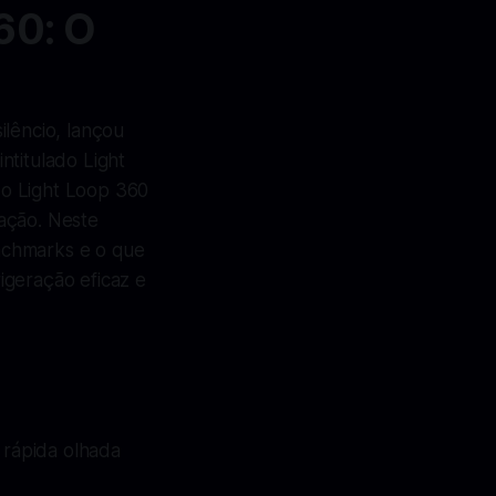
60: O
lêncio, lançou
ntitulado Light
 o Light Loop 360
ação. Neste
nchmarks e o que
igeração eficaz e
 rápida olhada