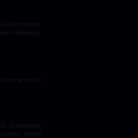
s usuários tenham
ando a instalação
 360 em termos de
0K. Os resultados
petitivas, mesmo