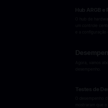
Hub ARGB e
O hub de hardwar
um controle centr
e a configuração 
Desempenh
Agora, vamos abo
desempenho.
Testes de D
O desempenho de r
mostraram que o 