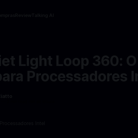
ompras
Review
Talking AI
et Light Loop 360: O
para Processadores I
Ciatto
4
—
3 min read min de leitura