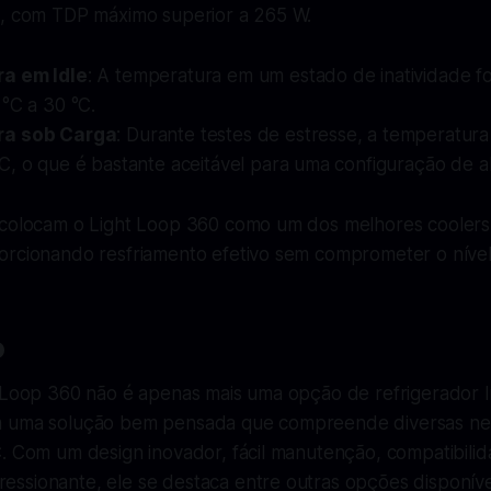
a, com TDP máximo superior a 265 W.
a em Idle
: A temperatura em um estado de inatividade f
°C a 30 °C.
ra sob Carga
: Durante testes de estresse, a temperatur
C, o que é bastante aceitável para uma configuração de 
 colocam o Light Loop 360 como um dos melhores cooler
orcionando resfriamento efetivo sem comprometer o nível
o
t Loop 360 não é apenas mais uma opção de refrigerador l
m uma solução bem pensada que compreende diversas ne
C. Com um design inovador, fácil manutenção, compatibili
ssionante, ele se destaca entre outras opções disponíve