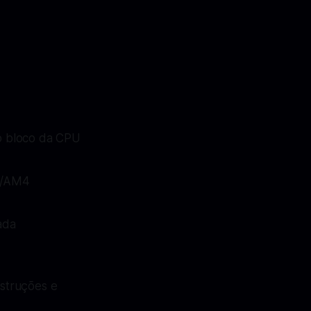
no bloco da CPU
5/AM4
ada
struções e