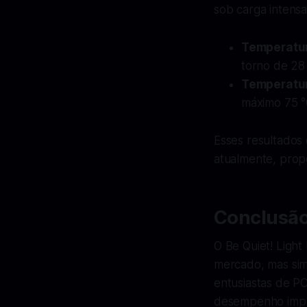
sob carga intens
Temperatur
torno de 28 
Temperatu
máximo 75 °
Esses resultados
atualmente, prop
Conclusã
O Be Quiet! Ligh
mercado, mas si
entusiastas de P
desempenho impre