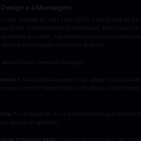
o Design e a Montagem
s mais notáveis do Light Loop 360 é a sua bomba de líqui
 que foram completamente redesenhadas. Essa mudança 
ncia térmica do cooler, mas também proporciona uma insta
o sistema de tubulação totalmente giratório.
s aspectos que merecem destaque:
ciente
: A nova bomba apresenta um design de fluxo dividi
do para o centro, minimizando a turbulência e melhorando 
ória
: A tubulação do AIO é projetada para girar totalmente
ação dentro do gabinete.
idade Total com RAM
: O design do Light Loop 360 foi 