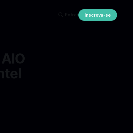
Entrar
Inscreva-se
 AIO
ntel