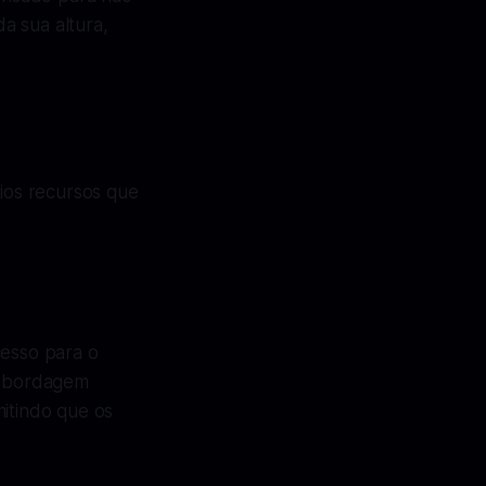
a sua altura,
ios recursos que
cesso para o
a abordagem
itindo que os