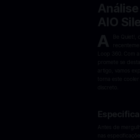
Análise
AIO Sil
A
Be Quiet!,
recentement
Loop 360. Com a 
promete se desta
artigo, vamos ex
torna este coole
discreto.
Especifica
Antes de mergulh
nas especificaçõ