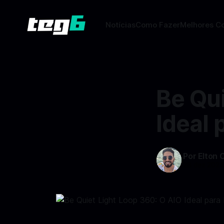
Notícias
Como Fazer
Melhores C
Be Qui
Ideal 
Por Elton 
28 dez 202