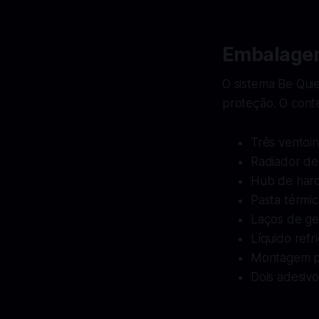
Embalagem
O sistema Be Qui
proteção. O cont
Três ventoi
Radiador d
Hub de har
Pasta térmic
Laços de ge
Líquido refr
Montagem pa
Dois adesivo