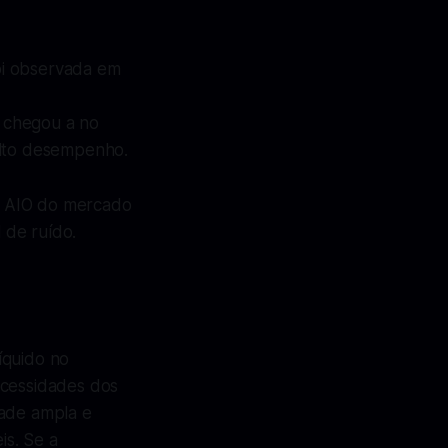
oi observada em
a chegou a no
alto desempenho.
s AIO do mercado
 de ruído.
íquido no
cessidades dos
dade ampla e
is. Se a