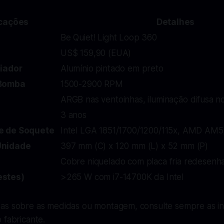
icações
Detalhes
Be Quiet! Light Loop 360
US$ 159,90 (EUA)
diador
Alumínio pintado em preto
 Bomba
1500-2900 RPM
ARGB nas ventoinhas, iluminação difusa 
3 anos
e de Soquete
Intel LGA 1851/1700/1200/115x, AMD AM
Unidade
397 mm (C) x 120 mm (L) x 52 mm (P)
Cobre niquelado com placa fria redesenh
estes)
>265 W com i7-14700K da Intel
as sobre as medidas ou montagem, consulte sempre as in
 fabricante.