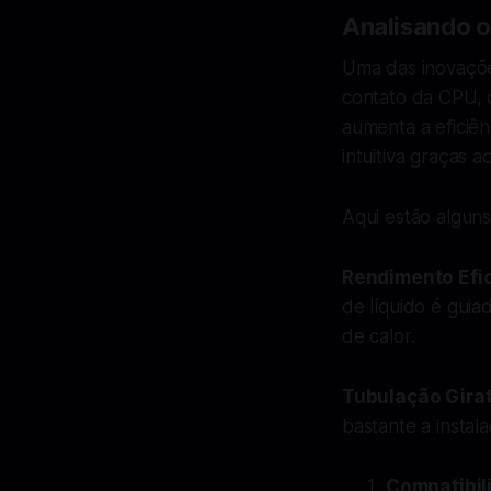
Analisando 
Uma das inovaçõe
contato da CPU,
aumenta a eficiê
intuitiva graças a
Aqui estão algun
Rendimento Efi
de líquido é guia
de calor.
Tubulação Girat
bastante a instal
Compatibil