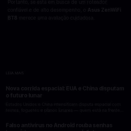
Portanto, se está em busca de um roteador
confiável e de alto desempenho, o
Asus ZenWiFi
BT8
merece uma avaliação cuidadosa.
LEIA MAIS
Nova corrida espacial: EUA e China disputam
o futuro lunar
Estados Unidos e China intensificam disputa espacial com
testes, foguetes e planos lunares — quem está na frente
rumo à Lua antes de 2030? A corrida espacial voltou a
Por Mateus Barreto
12 fev 2026
ganhar destaque global com Estados Unidos e China
Falso antivírus no Android rouba senhas
disputando protagonismo na exploração lunar, em um