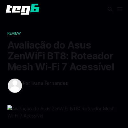
REVIEW
Avaliação do Asus
ZenWiFi BT8: Roteador
Mesh Wi-Fi 7 Acessível
Por Ivana Fernandes
05 jan 2025
—
4 min read min de leitura