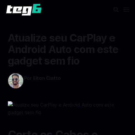
Atualize seu CarPlay e
Android Auto com este
gadget sem fio
Por Elton Ciatto
23 dez 2024
—
4 min read min de leitura
Corte os Cabos e