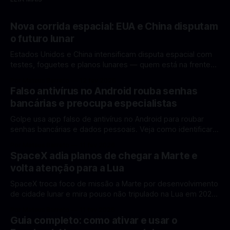
Nova corrida espacial: EUA e China disputam
o futuro lunar
Estados Unidos e China intensificam disputa espacial com
testes, foguetes e planos lunares — quem está na frente
rumo à Lua antes de 2030? A corrida espacial voltou a
Por Mateus Barreto
12 fev 2026
ganhar destaque global com Estados Unidos e China
Falso antivírus no Android rouba senhas
disputando protagonismo na exploração lunar, em um
bancárias e preocupa especialistas
cenário que une avanços tecnológicos, testes de
Golpe usa app falso de antivírus no Android para roubar
senhas bancárias e dados pessoais. Veja como identificar e
se proteger. Um novo golpe envolvendo aplicativos falsos
Por Mateus Barreto
11 fev 2026
de antivírus no Android está chamando atenção de
SpaceX adia planos de chegar a Marte e
especialistas em cibersegurança. Em vez de proteger o
volta atenção para a Lua
celular, o app fraudulento atua como um
SpaceX troca foco de missão a Marte por desenvolvimento
de cidade lunar e mira pouso não tripulado na Lua em 2027,
diz Elon Musk. A SpaceX, a empresa aeroespacial fundada
Por Mateus Barreto
11 fev 2026
por Elon Musk, anunciou uma mudança significativa na sua
Guia completo: como ativar e usar o
estratégia de exploração espacial: os planos para uma