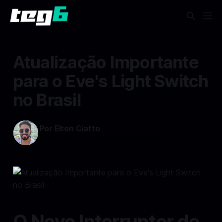
Atualização Importante
para o Eve's Light Switch
no Brasil
Por Elton Ciatto
17 set 2024
—
3 min read min de leitura
O Novo Interruptor de