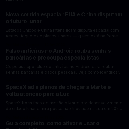
Nova corrida espacial: EUA e China disputam
o futuro lunar
Estados Unidos e China intensificam disputa espacial com
testes, foguetes e planos lunares — quem está na frente
rumo à Lua antes de 2030? A corrida espacial voltou a
Por Mateus Barreto
12 fev 2026
ganhar destaque global com Estados Unidos e China
Falso antivírus no Android rouba senhas
disputando protagonismo na exploração lunar, em um
bancárias e preocupa especialistas
cenário que une avanços tecnológicos, testes de
Golpe usa app falso de antivírus no Android para roubar
senhas bancárias e dados pessoais. Veja como identificar e
se proteger. Um novo golpe envolvendo aplicativos falsos
Por Mateus Barreto
11 fev 2026
de antivírus no Android está chamando atenção de
SpaceX adia planos de chegar a Marte e
especialistas em cibersegurança. Em vez de proteger o
volta atenção para a Lua
celular, o app fraudulento atua como um
SpaceX troca foco de missão a Marte por desenvolvimento
de cidade lunar e mira pouso não tripulado na Lua em 2027,
diz Elon Musk. A SpaceX, a empresa aeroespacial fundada
Por Mateus Barreto
11 fev 2026
por Elon Musk, anunciou uma mudança significativa na sua
Guia completo: como ativar e usar o
estratégia de exploração espacial: os planos para uma